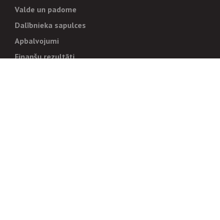
Valde un padome
Dalībnieka sapulces
Apbalvojumi
Finanšu rezultāti
Pārvaldība
Stratēģija un mērķi
Politikas un kārtības
Trauksmes cēlējiem
Korupcijas novēršana
Tiesiskais regulējums
Sadarbības partneriem
Iepirkumi