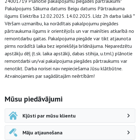
24001719 Plānotie pakalpojumu piegādes pārtraukumi*
Pakalpojums Sākuma datums Beigu datums Pārtraukuma
ilgums Elektrība 12.02.2025. 14.02.2025. Līdz 2h darba laikā *
Vēršam uzmanību, ka norādītais pakalpojumu piegādes
pārtraukuma ilgums ir orientējošs un var mainīties atkarībā no
remontdarbu gaitas. Pakalpojuma piegāde var tikt atjaunota
pirms norādītā laika bez iepriekšēja brīdinājuma. Neparedzētu
apstākļu dēļ (t.sk. laika apstākļi, dabas stihija, u.tml.) plānotie
remontdarbi un/vai pakalpojuma piegādes pārtraukums var
nenotikt. Darba norisei nav nepieciešama Jūsu klātbūtne.
Atvainojamies par sagādātajām neērtībām!
Sāna navigācija
Mūsu piedāvājumi
Kļūsti par mūsu klientu
Māju atjaunošana