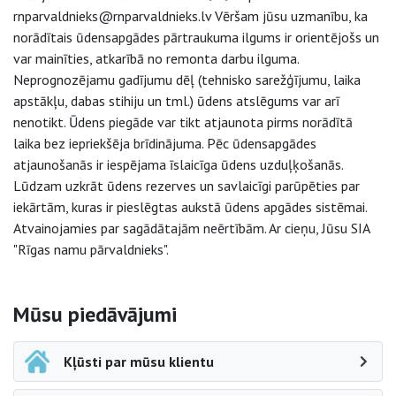
rnparvaldnieks@rnparvaldnieks.lv Vēršam jūsu uzmanību, ka
norādītais ūdensapgādes pārtraukuma ilgums ir orientējošs un
var mainīties, atkarībā no remonta darbu ilguma.
Neprognozējamu gadījumu dēļ (tehnisko sarežģījumu, laika
apstākļu, dabas stihiju un tml.) ūdens atslēgums var arī
nenotikt. Ūdens piegāde var tikt atjaunota pirms norādītā
laika bez iepriekšēja brīdinājuma. Pēc ūdensapgādes
atjaunošanās ir iespējama īslaicīga ūdens uzduļķošanās.
Lūdzam uzkrāt ūdens rezerves un savlaicīgi parūpēties par
iekārtām, kuras ir pieslēgtas aukstā ūdens apgādes sistēmai.
Atvainojamies par sagādātajām neērtībām. Ar cieņu, Jūsu SIA
"Rīgas namu pārvaldnieks".
Sāna navigācija
Mūsu piedāvājumi
Kļūsti par mūsu klientu