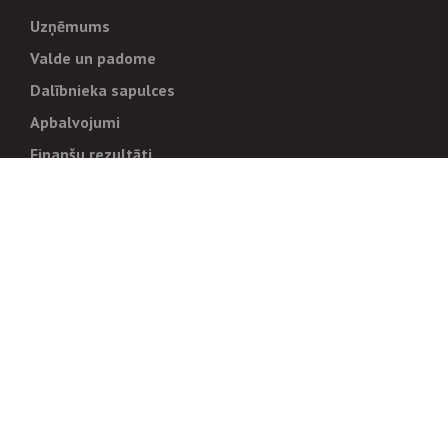
Uzņēmums
Valde un padome
Dalībnieka sapulces
Apbalvojumi
Finanšu rezultāti
Pārvaldība
Stratēģija un mērķi
Politikas un kārtības
Trauksmes cēlējiem
Korupcijas novēršana
Tiesiskais regulējums
Sadarbības partneriem