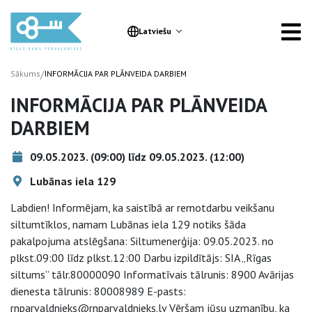
Latviešu
/
Sākums
INFORMĀCIJA PAR PLĀNVEIDA DARBIEM
INFORMĀCIJA PAR PLĀNVEIDA
DARBIEM
09.05.2023. (09:00) līdz 09.05.2023. (12:00)
Lubānas iela 129
Labdien! Informējam, ka saistībā ar remotdarbu veikšanu
siltumtīklos, namam Lubānas iela 129 notiks šāda
pakalpojuma atslēgšana: Siltumenerģija: 09.05.2023. no
plkst.09:00 līdz plkst.12:00 Darbu izpildītājs: SIA „Rīgas
siltums” tālr.80000090 Informatīvais tālrunis: 8900 Avārijas
dienesta tālrunis: 80008989 E-pasts:
rnparvaldnieks@rnparvaldnieks.lv Vēršam jūsu uzmanību, ka