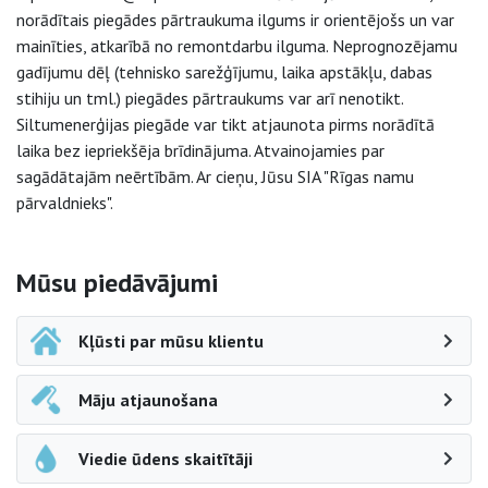
norādītais piegādes pārtraukuma ilgums ir orientējošs un var
mainīties, atkarībā no remontdarbu ilguma. Neprognozējamu
gadījumu dēļ (tehnisko sarežģījumu, laika apstākļu, dabas
stihiju un tml.) piegādes pārtraukums var arī nenotikt.
Siltumenerģijas piegāde var tikt atjaunota pirms norādītā
laika bez iepriekšēja brīdinājuma. Atvainojamies par
sagādātajām neērtībām. Ar cieņu, Jūsu SIA "Rīgas namu
pārvaldnieks".
Sāna navigācija
Mūsu piedāvājumi
Kļūsti par mūsu klientu
Māju atjaunošana
Viedie ūdens skaitītāji