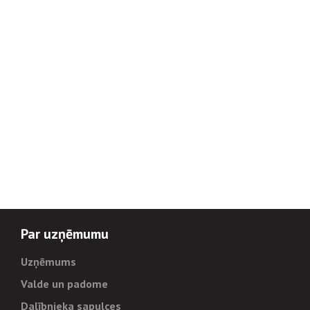
Par uzņēmumu
Uzņēmums
Valde un padome
Dalībnieka sapulces