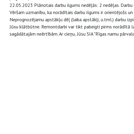
22.05.2023 Plānotais darbu ilgums nedēļās: 2 nedēļas. Darbu i
Vēršam uzmanību, ka norādītais darbu ilgums ir orientējošs un
Neprognozējamu apstākļu dēļ (laika apstākļi, u.tml.) darbu izp
Jūsu klātbūtne. Remontdarbi var tikt pabeigti pirms norādītā la
sagādātajām neērtībām. Ar cieņu, Jūsu SIA "Rīgas namu pārvald