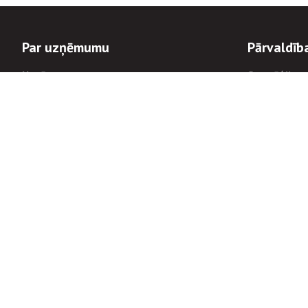
Par uzņēmumu
Pārvaldīb
Uzņēmums
Stratēģija u
Valde un padome
Politikas un
Dalībnieka sapulces
Trauksmes c
Apbalvojumi
Korupcijas 
Finanšu rezultāti
Tiesiskais 
8900
Informācijas
tālrunis:
Avārijas dienesta diennakts