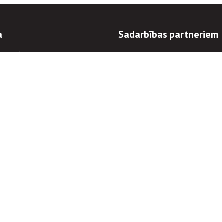
a
Sadarbības partneriem
n mērķi
Iepirkumi
 kārtības
Izsoles
ēlējiem
Zemes īpašniekiem
novēršana
Elektronisko sakaru komers
regulējums
Norēķinu informācija
Informācijas un/vai rakstu pārpublicēšanas
Piekļūstamība