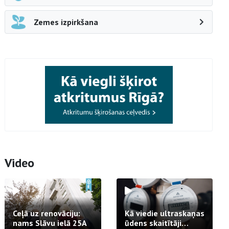
Zemes izpirkšana
Video
Ceļā uz renovāciju:
Kā viedie ultraskaņas
nams Slāvu ielā 25A
ūdens skaitītāji