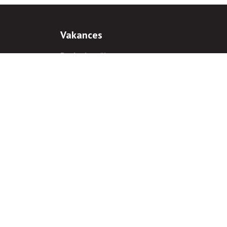
Vakances
Darba iespējas
Prakses iespējas
antiem
 gadījumā hipersaite uz
www.rnparvaldnieks.lv
ir obligāta.