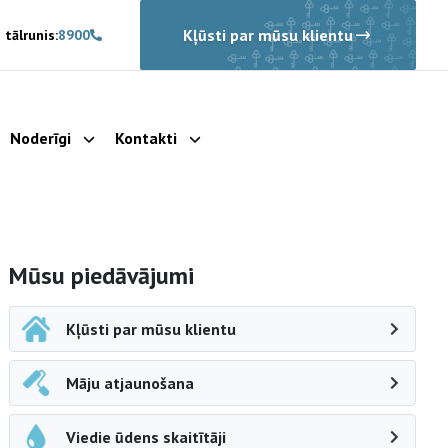
Kļūsti par mūsu klientu
 tālrunis:
8900
Noderīgi
Kontakti
rādīt apakšizvēlni
Parādīt apakšizvēlni
Parādīt apakšizvēlni
Sāna navigācija
Mūsu piedāvājumi
Kļūsti par mūsu klientu
Māju atjaunošana
Viedie ūdens skaitītāji