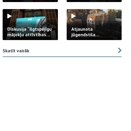
strādā praksē
Diskusija “Ilgtspējīgu
Atjaunota
mājokļu attīstības
jūgendstila
izaicinājums”
arhitektūras pērles
fasāde Tallinas ielā
Skatīt vairāk
23