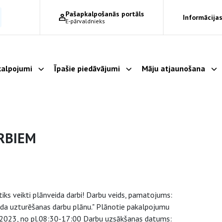
Pašapkalpošanās portāls
Informācijas
E-pārvaldnieks
alpojumi
Īpašie piedāvājumi
Māju atjaunošana
Parādīt apakšizvēlni
Parādīt apakšizvēlni
Pa
RBIEM
iks veikti plānveida darbi! Darbu veids, pamatojums:
da uzturēšanas darbu plānu." Plānotie pakalpojumu
5.2023, no pl.08:30-17:00 Darbu uzsākšanas datums: