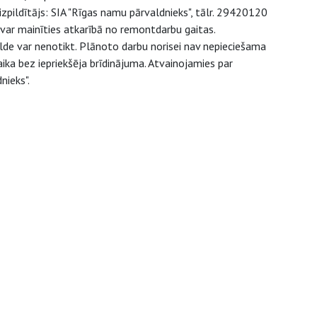
zpildītājs: SIA "Rīgas namu pārvaldnieks", tālr. 29420120
 var mainīties atkarībā no remontdarbu gaitas.
ilde var nenotikt. Plānoto darbu norisei nav nepieciešama
ika bez iepriekšēja brīdinājuma. Atvainojamies par
nieks".