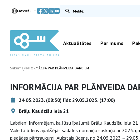
Meklēt vietnē
Latviešu
Aktualitātes
Par mums
Pak
/
Sākums
INFORMĀCIJA PAR PLĀNVEIDA DARBIEM
INFORMĀCIJA PAR PLĀNVEIDA DA
24.05.2023. (08:30) līdz 29.05.2023. (17:00)
Brāļu Kaudzīšu iela 21
Labdien! Informējam, ka Jūsu īpašumā Brāļu Kaudzīšu iela 21 t
"Aukstā ūdens apakšējās sadales nomaiņa saskaņā ar 2023. ga
piegādes pārtraukumi: Aukstais ūdens, no 24.05.2023 – 29.0