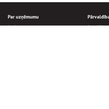
Par uzņēmumu
Pārvaldīb
Uzņēmums
Stratēģija u
Valde un padome
Politikas un
Dalībnieka sapulces
Trauksmes c
Apbalvojumi
Korupcijas 
Finanšu rezultāti
Tiesiskais 
8900
Informācijas
tālrunis:
Avārijas dienesta diennakts