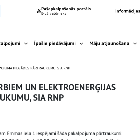
Pašapkalpošanās portāls
Informācijas
E-pārvaldnieks
alpojumi
Īpašie piedāvājumi
Māju atjaunošana
Parādīt apakšizvēlni
Parādīt apakšizvēlni
Pa
LPOJUMA PIEGĀDES PĀRTRAUKUMU, SIA RNP
RBIEM UN ELEKTROENERĢIJAS
UKUMU, SIA RNP
mam Emmas iela 1 iespējami šāda pakalpojuma pārtraukumi: