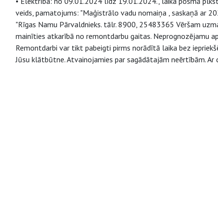
• Elektrība: no 09.01.2024 līdz 19.01.2024., laika posmā plkst
veids, pamatojums: "Maģistrālo vadu nomaiņa , saskaņā ar 2024
"Rīgas Namu Pārvaldnieks. tālr. 8900, 25483365 Vēršam uzmanī
mainīties atkarībā no remontdarbu gaitas. Neprognozējamu apstā
Remontdarbi var tikt pabeigti pirms norādītā laika bez iepriek
Jūsu klātbūtne. Atvainojamies par sagādātajām neērtībām. Ar c