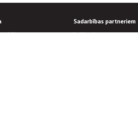
a
Sadarbības partneriem
n mērķi
Iepirkumi
 kārtības
Izsoles
ēlējiem
Zemes īpašniekiem
novēršana
Elektronisko sakaru komers
regulējums
Norēķinu informācija
Informācijas un/vai rakstu pārpublicēšanas
Piekļūstamība