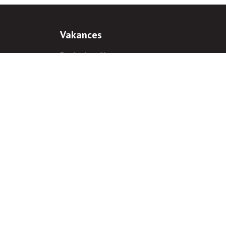
Vakances
Darba iespējas
Prakses iespējas
antiem
 gadījumā hipersaite uz
www.rnparvaldnieks.lv
ir obligāta.