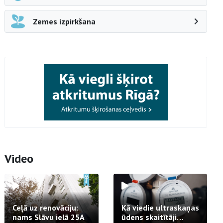
Zemes izpirkšana
Video
Ceļā uz renovāciju:
Kā viedie ultraskaņas
nams Slāvu ielā 25A
ūdens skaitītāji