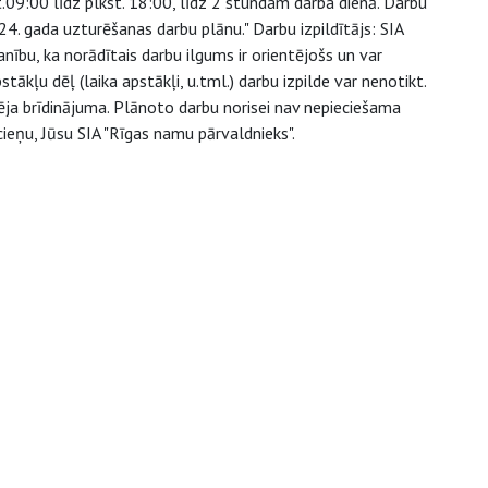
.09:00 līdz plkst. 18:00, līdz 2 stundam darba dienā. Darbu
. gada uzturēšanas darbu plānu." Darbu izpildītājs: SIA
bu, ka norādītais darbu ilgums ir orientējošs un var
kļu dēļ (laika apstākļi, u.tml.) darbu izpilde var nenotikt.
šēja brīdinājuma. Plānoto darbu norisei nav nepieciešama
ieņu, Jūsu SIA "Rīgas namu pārvaldnieks".