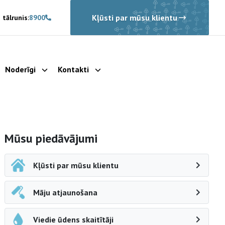
Kļūsti par mūsu klientu
 tālrunis:
8900
Noderīgi
Kontakti
rādīt apakšizvēlni
Parādīt apakšizvēlni
Parādīt apakšizvēlni
Sāna navigācija
Mūsu piedāvājumi
Kļūsti par mūsu klientu
Māju atjaunošana
Viedie ūdens skaitītāji