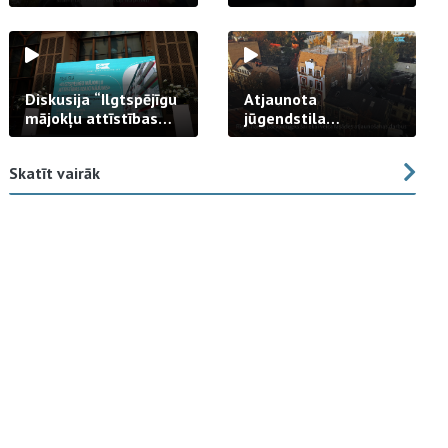
strādā praksē
Diskusija “Ilgtspējīgu
Atjaunota
mājokļu attīstības
jūgendstila
izaicinājums”
arhitektūras pērles
fasāde Tallinas ielā
Skatīt vairāk
23