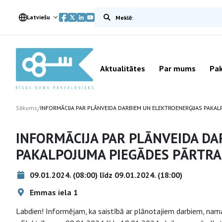
Meklēt vietnē
Latviešu
Aktualitātes
Par mums
Pak
/
Sākums
INFORMĀCIJA PAR PLĀNVEIDA DARBIEM UN ELEKTROENERĢIJAS PAKA
INFORMĀCIJA PAR PLĀNVEIDA DA
PAKALPOJUMA PIEGĀDES PĀRTRA
09.01.2024. (08:00) līdz 09.01.2024. (18:00)
Emmas iela 1
Labdien! Informējam, ka saistībā ar plānotajiem darbiem, na