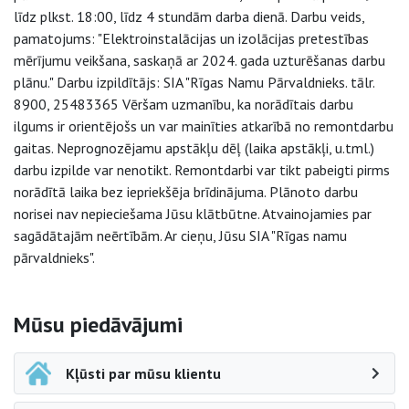
līdz plkst. 18:00, līdz 4 stundām darba dienā. Darbu veids,
pamatojums: "Elektroinstalācijas un izolācijas pretestības
mērījumu veikšana, saskaņā ar 2024. gada uzturēšanas darbu
plānu." Darbu izpildītājs: SIA "Rīgas Namu Pārvaldnieks. tālr.
8900, 25483365 Vēršam uzmanību, ka norādītais darbu
ilgums ir orientējošs un var mainīties atkarībā no remontdarbu
gaitas. Neprognozējamu apstākļu dēļ (laika apstākļi, u.tml.)
darbu izpilde var nenotikt. Remontdarbi var tikt pabeigti pirms
norādītā laika bez iepriekšēja brīdinājuma. Plānoto darbu
norisei nav nepieciešama Jūsu klātbūtne. Atvainojamies par
sagādātajām neērtībām. Ar cieņu, Jūsu SIA "Rīgas namu
pārvaldnieks".
Sāna navigācija
Mūsu piedāvājumi
Kļūsti par mūsu klientu