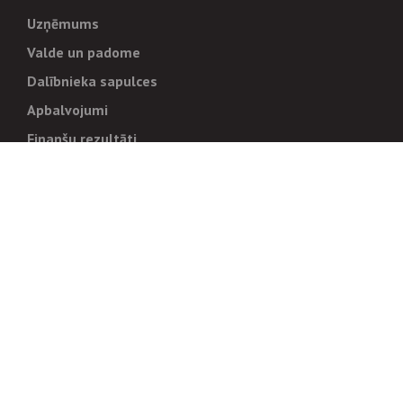
Uzņēmums
Valde un padome
Dalībnieka sapulces
Apbalvojumi
Finanšu rezultāti
Pārvaldība
Stratēģija un mērķi
Politikas un kārtības
Trauksmes cēlējiem
Korupcijas novēršana
Tiesiskais regulējums
Sadarbības partneriem