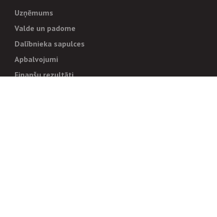
Uzņēmums
Valde un padome
Dalībnieka sapulces
Apbalvojumi
Finanšu rezultāti
Pārvaldība
Stratēģija un mērķi
Politikas un kārtības
Trauksmes cēlējiem
Korupcijas novēršana
Tiesiskais regulējums
Sadarbības partneriem