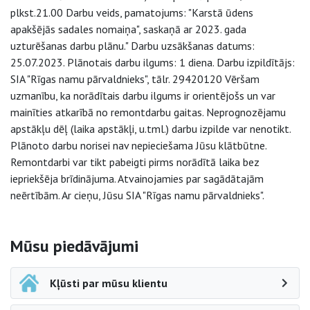
plkst.21.00 Darbu veids, pamatojums: "Karstā ūdens
apakšējās sadales nomaiņa", saskaņā ar 2023. gada
uzturēšanas darbu plānu." Darbu uzsākšanas datums:
25.07.2023. Plānotais darbu ilgums: 1 diena. Darbu izpildītājs:
SIA "Rīgas namu pārvaldnieks", tālr. 29420120 Vēršam
uzmanību, ka norādītais darbu ilgums ir orientējošs un var
mainīties atkarībā no remontdarbu gaitas. Neprognozējamu
apstākļu dēļ (laika apstākļi, u.tml.) darbu izpilde var nenotikt.
Plānoto darbu norisei nav nepieciešama Jūsu klātbūtne.
Remontdarbi var tikt pabeigti pirms norādītā laika bez
iepriekšēja brīdinājuma. Atvainojamies par sagādātajām
neērtībām. Ar cieņu, Jūsu SIA "Rīgas namu pārvaldnieks".
Sāna navigācija
Mūsu piedāvājumi
Kļūsti par mūsu klientu