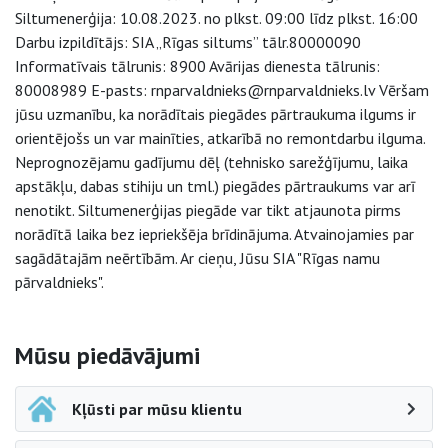
Siltumenerģija: 10.08.2023. no plkst. 09:00 līdz plkst. 16:00
Darbu izpildītājs: SIA „Rīgas siltums” tālr.80000090
Informatīvais tālrunis: 8900 Avārijas dienesta tālrunis:
80008989 E-pasts: rnparvaldnieks@rnparvaldnieks.lv Vēršam
jūsu uzmanību, ka norādītais piegādes pārtraukuma ilgums ir
orientējošs un var mainīties, atkarībā no remontdarbu ilguma.
Neprognozējamu gadījumu dēļ (tehnisko sarežģījumu, laika
apstākļu, dabas stihiju un tml.) piegādes pārtraukums var arī
nenotikt. Siltumenerģijas piegāde var tikt atjaunota pirms
norādītā laika bez iepriekšēja brīdinājuma. Atvainojamies par
sagādātajām neērtībām. Ar cieņu, Jūsu SIA "Rīgas namu
pārvaldnieks".
Sāna navigācija
Mūsu piedāvājumi
Kļūsti par mūsu klientu