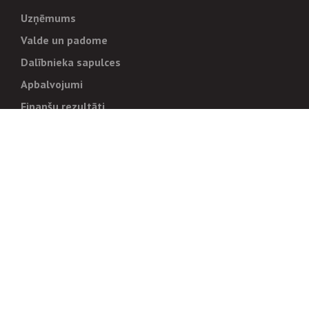
Uzņēmums
Valde un padome
Dalībnieka sapulces
Apbalvojumi
Finanšu rezultāti
Pārvaldība
Stratēģija un mērķi
Politikas un kārtības
Trauksmes cēlējiem
Korupcijas novēršana
Tiesiskais regulējums
Sadarbības partneriem