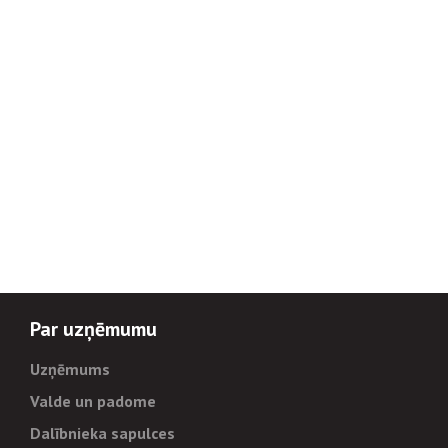
Par uzņēmumu
Uzņēmums
Valde un padome
Dalībnieka sapulces