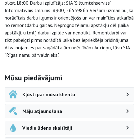
plkst.18:00 Darbu izpildītājs: SIA "Siltumtehserviss"
Informatīvais tālrunis: 8900, 26539863 Vēršam uzmanību, ka
norādītais darbu ilgums ir orientējošs un var mainīties atkarībā
no remontdarbu gaitas. Neprognozējamu apstākļu dēļ (laika
apstākļi, u.tml.) darbu izpilde var nenotikt. Remontdarbi var
tikt pabeigti pirms norādītā laika bez iepriekšēja brīdinājuma.
Atvainojamies par sagādātajām neērtībām. Ar cieņu, Jūsu SIA
"Rīgas namu pārvaldnieks".
Sāna navigācija
Mūsu piedāvājumi
Kļūsti par mūsu klientu
Māju atjaunošana
Viedie ūdens skaitītāji