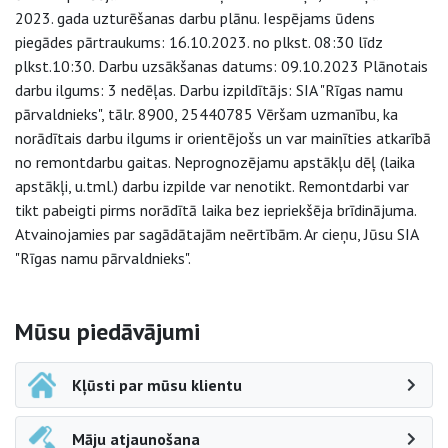
2023. gada uzturēšanas darbu plānu. Iespējams ūdens
piegādes pārtraukums: 16.10.2023. no plkst. 08:30 līdz
plkst.10:30. Darbu uzsākšanas datums: 09.10.2023 Plānotais
darbu ilgums: 3 nedēļas. Darbu izpildītājs: SIA "Rīgas namu
pārvaldnieks", tālr. 8900, 25440785 Vēršam uzmanību, ka
norādītais darbu ilgums ir orientējošs un var mainīties atkarībā
no remontdarbu gaitas. Neprognozējamu apstākļu dēļ (laika
apstākļi, u.tml.) darbu izpilde var nenotikt. Remontdarbi var
tikt pabeigti pirms norādītā laika bez iepriekšēja brīdinājuma.
Atvainojamies par sagādātajām neērtībām. Ar cieņu, Jūsu SIA
"Rīgas namu pārvaldnieks".
Sāna navigācija
Mūsu piedāvājumi
Kļūsti par mūsu klientu
Māju atjaunošana