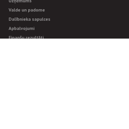
Uzņēmums
Valde un padome
Dalībnieka sapulces
Apbalvojumi
Finanšu rezultāti
Pārvaldība
Stratēģija un mērķi
Politikas un kārtības
Trauksmes cēlējiem
Korupcijas novēršana
Tiesiskais regulējums
Sadarbības partneriem
Iepirkumi