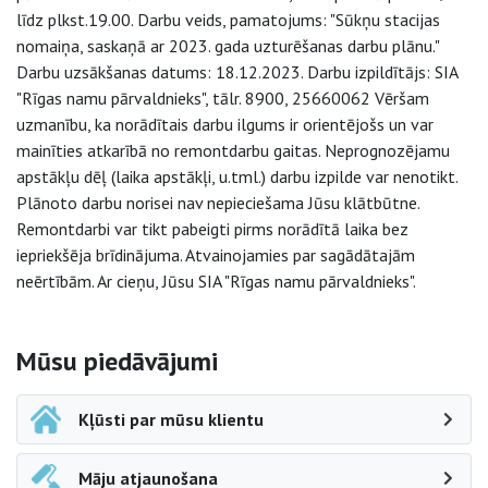
līdz plkst.19.00. Darbu veids, pamatojums: "Sūkņu stacijas
nomaiņa, saskaņā ar 2023. gada uzturēšanas darbu plānu."
Darbu uzsākšanas datums: 18.12.2023. Darbu izpildītājs: SIA
"Rīgas namu pārvaldnieks", tālr. 8900, 25660062 Vēršam
uzmanību, ka norādītais darbu ilgums ir orientējošs un var
mainīties atkarībā no remontdarbu gaitas. Neprognozējamu
apstākļu dēļ (laika apstākļi, u.tml.) darbu izpilde var nenotikt.
Plānoto darbu norisei nav nepieciešama Jūsu klātbūtne.
Remontdarbi var tikt pabeigti pirms norādītā laika bez
iepriekšēja brīdinājuma. Atvainojamies par sagādātajām
neērtībām. Ar cieņu, Jūsu SIA "Rīgas namu pārvaldnieks".
Sāna navigācija
Mūsu piedāvājumi
Kļūsti par mūsu klientu
Māju atjaunošana