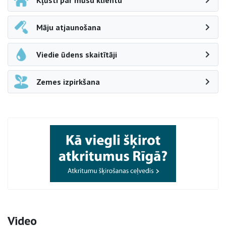
Kļūsti par mūsu klientu
Māju atjaunošana
Viedie ūdens skaitītāji
Zemes izpirkšana
Video