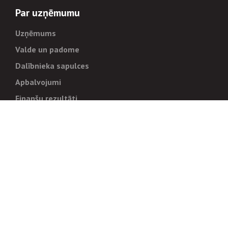
Par uzņēmumu
Uzņēmums
Valde un padome
Dalībnieka sapulces
Apbalvojumi
Finanšu rezultāti
Pārvaldība
Stratēģija un mērķi
Politikas un kārtības
Trauksmes cēlējiem
Korupcijas novēršana
Tiesiskais regulējums