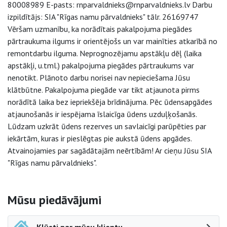
80008989 E-pasts: rnparvaldnieks@rnparvaldnieks.lv Darbu
izpildītājs: SIA "Rīgas namu pārvaldnieks" tālr. 26169747
Vēršam uzmanību, ka norādītais pakalpojuma piegādes
pārtraukuma ilgums ir orientējošs un var mainīties atkarībā no
remontdarbu ilguma. Neprognozējamu apstākļu dēļ (laika
apstākļi, u.tml.) pakalpojuma piegādes pārtraukums var
nenotikt. Plānoto darbu norisei nav nepieciešama Jūsu
klātbūtne. Pakalpojuma piegāde var tikt atjaunota pirms
norādītā laika bez iepriekšēja brīdinājuma. Pēc ūdensapgādes
atjaunošanās ir iespējama īslaicīga ūdens uzduļķošanās.
Lūdzam uzkrāt ūdens rezerves un savlaicīgi parūpēties par
iekārtām, kuras ir pieslēgtas pie aukstā ūdens apgādes.
Atvainojamies par sagādātajām neērtībām! Ar cieņu Jūsu SIA
"Rīgas namu pārvaldnieks".
Sāna navigācija
Mūsu piedāvājumi