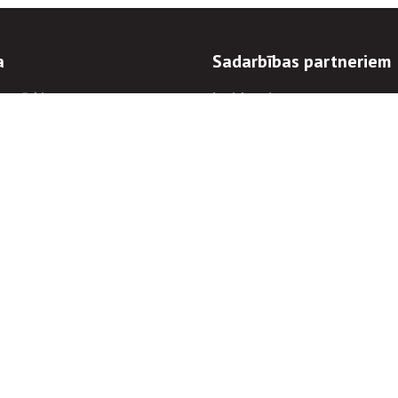
a
Sadarbības partneriem
n mērķi
Iepirkumi
 kārtības
Izsoles
ēlējiem
Zemes īpašniekiem
novēršana
Elektronisko sakaru komers
regulējums
Norēķinu informācija
Informācijas un/vai rakstu pārpublicēšanas
Piekļūstamība