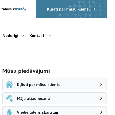
Kļūsti par mūsu klientu
 tālrunis:
8900
Noderīgi
Kontakti
rādīt apakšizvēlni
Parādīt apakšizvēlni
Parādīt apakšizvēlni
Sāna navigācija
Mūsu piedāvājumi
Kļūsti par mūsu klientu
Māju atjaunošana
Viedie ūdens skaitītāji