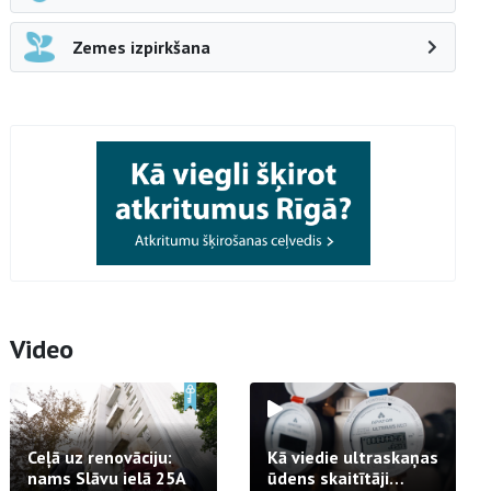
Zemes izpirkšana
Video
Ceļā uz renovāciju:
Kā viedie ultraskaņas
nams Slāvu ielā 25A
ūdens skaitītāji