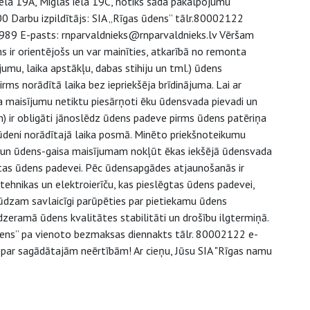
iela 19A, Miglas iela 19C, notiks šāda pakalpojumu
00 Darbu izpildītājs: SIA „Rīgas ūdens” tālr.80002122
08989 E-pasts: rnparvaldnieks@rnparvaldnieks.lv Vēršam
 ir orientējošs un var mainīties, atkarībā no remonta
mu, laika apstākļu, dabas stihiju un tml.) ūdens
rms norādītā laika bez iepriekšēja brīdinājuma. Lai ar
 maisījumu netiktu piesārņoti ēku ūdensvada pievadi un
m) ir obligāti jānoslēdz ūdens padeve pirms ūdens patēriņa
 ūdeni norādītajā laika posmā. Minēto priekšnoteikumu
 un ūdens-gaisa maisījumam nokļūt ēkas iekšējā ūdensvada
slēgtas ūdens padevei. Pēc ūdensapgādes atjaunošanās ir
ehnikas un elektroierīču, kas pieslēgtas ūdens padevei,
 Lūdzam savlaicīgi parūpēties par pietiekamu ūdens
 dzeramā ūdens kvalitātes stabilitāti un drošību ilgtermiņā.
ens” pa vienoto bezmaksas diennakts tālr. 80002122 e-
 par sagādātajām neērtībām! Ar cieņu, Jūsu SIA "Rīgas namu