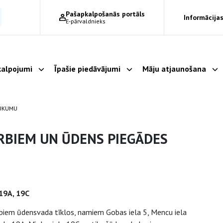
Pašapkalpošanās portāls
Informācijas
E-pārvaldnieks
alpojumi
Īpašie piedāvājumi
Māju atjaunošana
Parādīt apakšizvēlni
Parādīt apakšizvēlni
Pa
AUKUMU
RBIEM UN ŪDENS PIEGĀDES
 19A, 19C
rbiem ūdensvada tīklos, namiem Gobas iela 5, Mencu iela