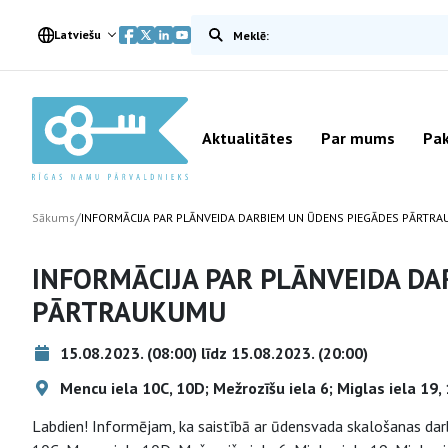
Meklēt vietnē
Latviešu
Aktualitātes
Par mums
Pak
/
Sākums
INFORMĀCIJA PAR PLĀNVEIDA DARBIEM UN ŪDENS PIEGĀDES PĀRTR
INFORMĀCIJA PAR PLĀNVEIDA DA
PĀRTRAUKUMU
15.08.2023. (08:00) līdz 15.08.2023. (20:00)
Mencu iela 10C, 10D; Mežrozīšu iela 6; Miglas iela 19,
Labdien! Informējam, ka saistībā ar ūdensvada skalošanas da