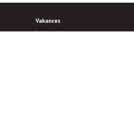
Vakances
Darba iespējas
Prakses iespējas
antiem
 gadījumā hipersaite uz
www.rnparvaldnieks.lv
ir obligāta.