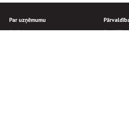
Par uzņēmumu
Pārvaldīb
Uzņēmums
Stratēģija u
Valde un padome
Politikas un
Dalībnieka sapulces
Trauksmes c
Apbalvojumi
Korupcijas 
Finanšu rezultāti
Tiesiskais 
8900
Informācijas
tālrunis:
Avārijas dienesta diennakts