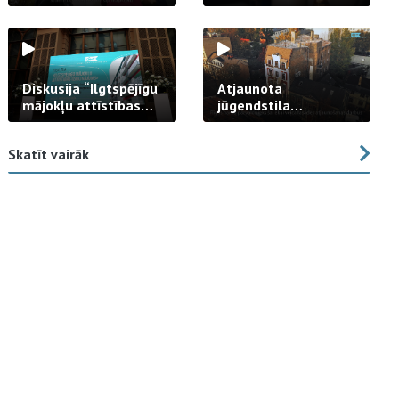
strādā praksē
Diskusija “Ilgtspējīgu
Atjaunota
mājokļu attīstības
jūgendstila
izaicinājums”
arhitektūras pērles
fasāde Tallinas ielā
Skatīt vairāk
23