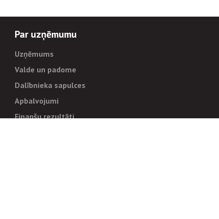
Par uzņēmumu
Uzņēmums
Valde un padome
Dalībnieka sapulces
Apbalvojumi
Finanšu rezultāti
Pārvaldība
Stratēģija un mērķi
Politikas un kārtības
Trauksmes cēlējiem
Korupcijas novēršana