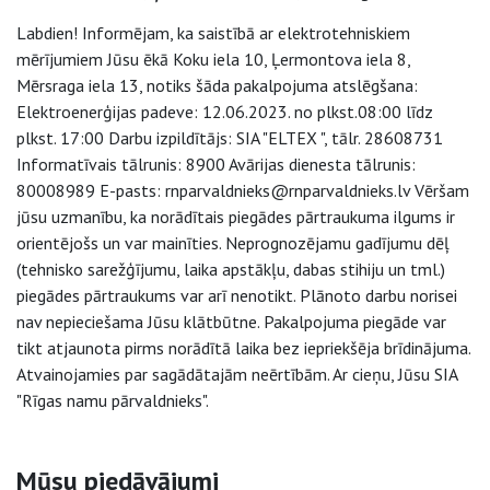
Labdien! Informējam, ka saistībā ar elektrotehniskiem
mērījumiem Jūsu ēkā Koku iela 10, Ļermontova iela 8,
Mērsraga iela 13, notiks šāda pakalpojuma atslēgšana:
Elektroenerģijas padeve: 12.06.2023. no plkst.08:00 līdz
plkst. 17:00 Darbu izpildītājs: SIA "ELTEX ", tālr. 28608731
Informatīvais tālrunis: 8900 Avārijas dienesta tālrunis:
80008989 E-pasts: rnparvaldnieks@rnparvaldnieks.lv Vēršam
jūsu uzmanību, ka norādītais piegādes pārtraukuma ilgums ir
orientējošs un var mainīties. Neprognozējamu gadījumu dēļ
(tehnisko sarežģījumu, laika apstākļu, dabas stihiju un tml.)
piegādes pārtraukums var arī nenotikt. Plānoto darbu norisei
nav nepieciešama Jūsu klātbūtne. Pakalpojuma piegāde var
tikt atjaunota pirms norādītā laika bez iepriekšēja brīdinājuma.
Atvainojamies par sagādātajām neērtībām. Ar cieņu, Jūsu SIA
"Rīgas namu pārvaldnieks".
Sāna navigācija
Mūsu piedāvājumi