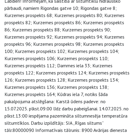
Labdien! Informējam, ka saistībā ar siltumtīklu hidraulisko
pārbaudi, namiem Rigondas gatve 10; Rigondas gatve 8;
Kurzemes prospekts 68; Kurzemes prospekts 80; Kurzemes
prospekts 82; Kurzemes prospekts 86; Kurzemes prospekts
86; Kurzemes prospekts 88; Kurzemes prospekts 90;
Kurzemes prospekts 92; Kurzemes prospekts 94; Kurzemes
prospekts 96; Kurzemes prospekts 98; Kurzemes prospekts
100; Kurzemes prospekts 102; Kurzemes prospekts 104;
Kurzemes prospekts 106; Kurzemes prospekts 110;
Kurzemes prospekts 112; Dammes iela 33; Kurzemes
prospekts 122; Kurzemes prospekts 124; Kurzemes prospekts
126; Kurzemes prospekts 128; Kurzemes prospekts 134;
Kurzemes prospekts 136; Kurzemes prospekts 138;
Kurzemes prospekts 164; Kūdras iela 7, notiks šāda
pakalpojuma atslēgšana: Karstā ūdens padeve: no
15.07.2025. plkst.09:00 līdz darbu pabeigšanai. 14.07.2025. no
plkst.13:00 iespējama pazemināta siltumnesēja temperatūra
siltumtīklos. Darbu izpildītājs: SIA „Rīgas siltums”
tālr.80000090 Informatīvais tālrunis: 8900 Avārijas dienesta