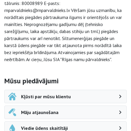
tālrunis: 80008989 E-pasts:
rnparvaldnieks@rnparvaldnieks.lv Vēršam jūsu uzmanību, ka
norādītais piegādes pārtraukuma ilgums ir orientējošs un var
mainīties. Neprognozējamu gadījumu dēļ (tehnisko
sarežģījumu, laika apstākļu, dabas stihiju un tml.) piegādes
pārtraukums var arī nenotikt. Siltumenerģijas piegāde un
karstā ūdens piegāde var tikt atjaunota pirms norādītā laika
bez iepriekšēja brīdinājuma. Atvainojamies par sagādātajām
neērtībām. Ar cieņu, Jūsu SIA "Rīgas namu pārvaldnieks".
Sāna navigācija
Mūsu piedāvājumi
Kļūsti par mūsu klientu
Māju atjaunošana
Viedie ūdens skaitītāji