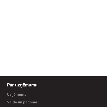
Par uzņēmumu
Uzņēmums
Valde un padome