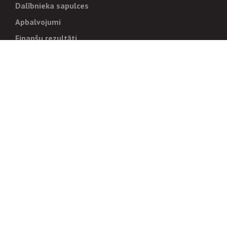
Dalībnieka sapulces
Apbalvojumi
Finanšu rezultāti
Pārvaldība
Stratēģija un mērķi
Politikas un kārtības
Trauksmes cēlējiem
Korupcijas novēršana
Tiesiskais regulējums
Sadarbības partneriem
Iepirkumi
Izsoles
Zemes īpašniekiem