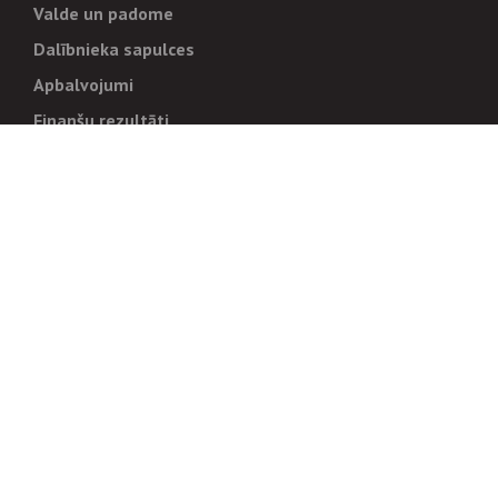
Valde un padome
Dalībnieka sapulces
Apbalvojumi
Finanšu rezultāti
Pārvaldība
Stratēģija un mērķi
Politikas un kārtības
Trauksmes cēlējiem
Korupcijas novēršana
Tiesiskais regulējums
Sadarbības partneriem
Iepirkumi
Izsoles