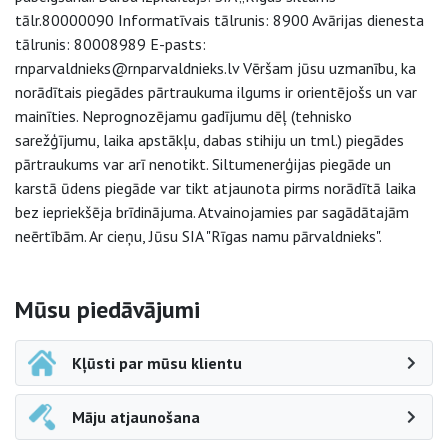
tālr.80000090 Informatīvais tālrunis: 8900 Avārijas dienesta
tālrunis: 80008989 E-pasts:
rnparvaldnieks@rnparvaldnieks.lv Vēršam jūsu uzmanību, ka
norādītais piegādes pārtraukuma ilgums ir orientējošs un var
mainīties. Neprognozējamu gadījumu dēļ (tehnisko
sarežģījumu, laika apstākļu, dabas stihiju un tml.) piegādes
pārtraukums var arī nenotikt. Siltumenerģijas piegāde un
karstā ūdens piegāde var tikt atjaunota pirms norādītā laika
bez iepriekšēja brīdinājuma. Atvainojamies par sagādātajām
neērtībām. Ar cieņu, Jūsu SIA "Rīgas namu pārvaldnieks".
Sāna navigācija
Mūsu piedāvājumi
Kļūsti par mūsu klientu
Māju atjaunošana