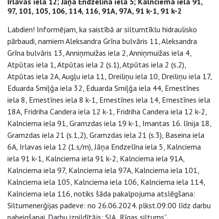
Irlavas iela 12; Jāņa Endzelīna iela 5; Kalnciema iela 91,
97, 101, 105, 106, 114, 116, 91A, 97A, 91 k-1, 91 k-2
Labdien! Informējam, ka saistībā ar siltumtīklu hidraulisko
pārbaudi, namiem Aleksandra Grīna bulvāris 11, Aleksandra
Grīna bulvāris 13, Anniņmuižas iela 2, Anniņmuižas iela 4,
Atpūtas iela 1, Atpūtas iela 2 (s.1), Atpūtas iela 2 (s.2),
Atpūtas iela 2A, Augļu iela 11, Dreiliņu iela 10, Dreiliņu iela 17,
Eduarda Smiļģa iela 32, Eduarda Smiļģa iela 44, Ernestīnes
iela 8, Ernestīnes iela 8 k-1, Ernestīnes iela 14, Ernestīnes iela
18A, Fridriha Candera iela 12 k-1, Fridriha Candera iela 12 k-2,
Kalnciema iela 91, Gramzdas iela 19 k-1, Imantas 16. līnija 18,
Gramzdas iela 21 (s.1,2), Gramzdas iela 21 (s.3), Baseina iela
6A, Irlavas iela 12 (1.s/m), Jāņa Endzelīna iela 5, Kalnciema
iela 91 k-1, Kalnciema iela 91 k-2, Kalnciema iela 91A,
Kalnciema iela 97, Kalnciema iela 97A, Kalnciema iela 101,
Kalnciema iela 105, Kalnciema iela 106, Kalnciema iela 114,
Kalnciema iela 116, notiks šāda pakalpojuma atslēgšana:
Siltumenerģijas padeve: no 26.06.2024. plkst.09:00 līdz darbu
pabeigšanai. Darbu izpildītājs: SIA „Rīgas siltums”