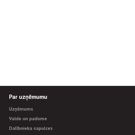
Par uzņēmumu
Uzņēmums
Valde un padome
Dalībnieka sapulces