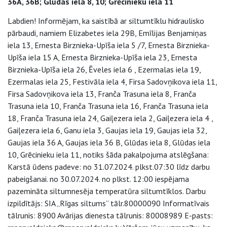
36A, 36B; Glūdas iela 8, 10; Grēcinieku iela 11
Labdien! Informējam, ka saistībā ar siltumtīklu hidraulisko
pārbaudi, namiem Elizabetes iela 29B, Emīlijas Benjamiņas
iela 13, Ernesta Birznieka-Upīša iela 5 /7, Ernesta Birznieka-
Upīša iela 15 A, Ernesta Birznieka-Upīša iela 23, Ernesta
Birznieka-Upīša iela 26, Ēveles iela 6 , Ezermalas iela 19,
Ezermalas iela 25, Festivāla iela 4, Firsa Sadovņikova iela 11,
Firsa Sadovņikova iela 13, Franča Trasuna iela 8, Franča
Trasuna iela 10, Franča Trasuna iela 16, Franča Trasuna iela
18, Franča Trasuna iela 24, Gaiļezera iela 2, Gaiļezera iela 4 ,
Gaiļezera iela 6, Ganu iela 3, Gaujas iela 19, Gaujas iela 32,
Gaujas iela 36 A, Gaujas iela 36 B, Glūdas iela 8, Glūdas iela
10, Grēcinieku iela 11, notiks šāda pakalpojuma atslēgšana:
Karstā ūdens padeve: no 31.07.2024. plkst.07:30 līdz darbu
pabeigšanai. no 30.07.2024. no plkst. 12:00 iespējama
pazemināta siltumnesēja temperatūra siltumtīklos. Darbu
izpildītājs: SIA „Rīgas siltums” tālr.80000090 Informatīvais
tālrunis: 8900 Avārijas dienesta tālrunis: 80008989 E-pasts: