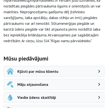
rnparvaldnieks@rnparvaldnieks.lv Vēršam jūsu uzmanību, ka
norādītais piegādes pārtraukuma ilgums ir orientējošs un var
mainīties. Neprognozējamu gadījumu dēļ (tehnisko
sarežģījumu, laika apstākļu, dabas stihiju un tml.) piegādes
pārtraukums var arī nenotikt. Siltumenerģijas piegāde un
karstā ūdens piegāde var tikt atjaunota pirms norādītā laika
bez iepriekšēja brīdinājuma. Atvainojamies par sagādātajām
neērtībām. Ar cieņu, Jūsu SIA "Rīgas namu pārvaldnieks".
Sāna navigācija
Mūsu piedāvājumi
Kļūsti par mūsu klientu
Māju atjaunošana
Viedie ūdens skaitītāji