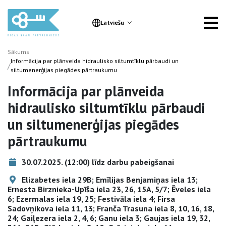
Latviešu
Sākums
Informācija par plānveida hidraulisko siltumtīklu pārbaudi un
/
siltumenerģijas piegādes pārtraukumu
Informācija par plānveida
hidraulisko siltumtīklu pārbaudi
un siltumenerģijas piegādes
pārtraukumu
30.07.2025. (12:00) līdz darbu pabeigšanai
Elizabetes iela 29B; Emīlijas Benjamiņas iela 13;
Ernesta Birznieka-Upīša iela 23, 26, 15A, 5/7; Ēveles iela
6; Ezermalas iela 19, 25; Festivāla iela 4; Firsa
Sadovņikova iela 11, 13; Franča Trasuna iela 8, 10, 16, 18,
24; Gaiļezera iela 2, 4, 6; Ganu iela 3; Gaujas iela 19, 32,