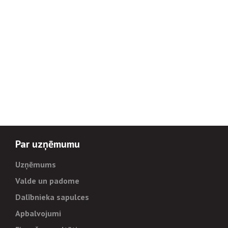
Par uzņēmumu
Uzņēmums
Valde un padome
Dalībnieka sapulces
Apbalvojumi