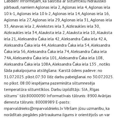
Labdien! Informējam, ka saistībā ar siltumtīklu hidraulisko
pārbaudi, namiem Aglonas iela 2, Aglonas iela 4, Aglonas iela
10 k-1, Aglonas iela 10 k-2, Aglonas iela 14, Aglonas iela 16,
Aglonas iela 27, Aglonas iela 29, Aglonas iela 31, Aglonas iela
33, Ainavas iela 2, Aiviekstes iela 3, Aizkraukles iela 30,
Aizkraukles iela 34, Alauksta iela 2, Alauksta iela 10, Alauksta
iela 21, Aleksandra Čaka iela 42, Aleksandra Čaka iela 42 A,
Aleksandra Čaka iela 44, Aleksandra Čaka iela 54, Aleksandra
Čaka iela 56, Aleksandra Čaka iela 74, Aleksandra Čaka iela
74A, Aleksandra Čaka iela 101, Aleksandra Čaka iela 108,
Aleksandra Čaka iela 108A, Aleksandra Čaka iela 135 , notiks
šāda pakalpojuma atslēgšana: Karstā ūdens padeve: no
31.07.2025. plkst.07:30 līdz darbu pabeigšanai. no 30.07.2025.
no plkst. 08:00 iespējama pazemināta siltumnesēja
temperatūra siltumtīklos. Darbu izpildītājs: SIA „Rīgas
siltums” tālr.80000090 Informatīvais tālrunis: 8900 Avārijas
dienesta tālrunis: 80008989 E-pasts:
rnparvaldnieks@rnparvaldnieks.lv Vēršam jūsu uzmanību, ka
norādītais piegādes pārtraukuma ilgums ir orientējošs un var