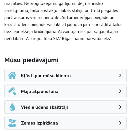
mainīties. Neprognozējamu gadījumu dēļ (tehnisko
sarežģījumu, laika apstākļu, dabas stihiju un tml.) piegādes
pārtraukums var arī nenotikt. Siltumenerģijas piegāde un
karstā ūdens piegāde var tikt atjaunota pirms norādītā laika
bez iepriekšēja brīdinājuma. Atvainojamies par sagādātajām
neērtībām. Ar cieņu, Jūsu SIA "Rīgas namu pārvaldnieks".
Sāna navigācija
Mūsu piedāvājumi
Kļūsti par mūsu klientu
Māju atjaunošana
Viedie ūdens skaitītāji
Zemes izpirkšana