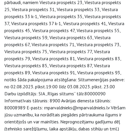
pārbaudi, namiem Viestura prospekts 23, Viestura prospekts
25, Viestura prospekts 31, Viestura prospekts 33, Viestura
prospekts 33 k-1, Viestura prospekts 35, Viestura prospekts
37, Viestura prospekts 37 k-1, Viestura prospekts 41, Viestura
prospekts 45, Viestura prospekts 47, Viestura prospekts 55,
Viestura prospekts 59, Viestura prospekts 63, Viestura
prospekts 67, Viestura prospekts 71, Viestura prospekts 73,
Viestura prospekts 75, Viestura prospekts 77, Viestura
prospekts 79, Viestura prospekts 81, Viestura prospekts 83,
Viestura prospekts 85, Viestura prospekts 87, Viestura
prospekts 89, Viestura prospekts 91, Viestura prospekts 93,
notiks šāda pakalpojuma atslēgšana: Siltumenerģijas padeve:
no 02.08.2023. plkst.19:00 līdz 03.08.2023. plkst. 23.00
Darbu izpildītājs: SIA „Rīgas siltums” tālr.80000090
Informatīvais tālrunis: 8900 Avārijas dienesta tālrunis:
80008989 E-pasts: rnparvaldnieks@rnparvaldnieks.lv Vēršam
jūsu uzmanību, ka norādītais piegādes pārtraukuma ilgums ir
orientējošs un var mainīties. Neprognozējamu gadījumu dēļ
(tehnisko sarežģījumu, laika apstākļu, dabas stihiju un tml.)