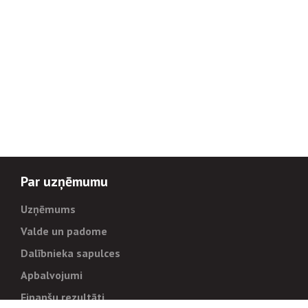
Par uzņēmumu
Uzņēmums
Valde un padome
Dalībnieka sapulces
Apbalvojumi
Finanšu rezultāti