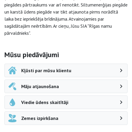
piegādes pārtraukums var arī nenotikt. Siltumenerģijas piegāde
un karstā ūdens piegāde var tikt atjaunota pirms norādītā
laika bez iepriekšēja brīdinājuma. Atvainojamies par
sagādātajām neērtībām. Ar cieņu, Jūsu SIA "Rīgas namu
pārvaldnieks".
Sāna navigācija
Mūsu piedāvājumi
Kļūsti par mūsu klientu
Māju atjaunošana
Viedie ūdens skaitītāji
Zemes izpirkšana