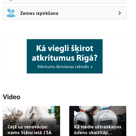
Zemes izpirkšana
Video
Ceļā uz renovāciju:
Kā viedie ultraskaņas
nams Slāvu ielā 25A
ūdens skaitītāji