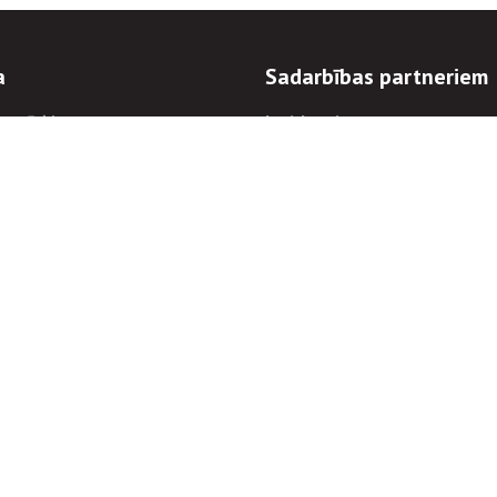
a
Sadarbības partneriem
n mērķi
Iepirkumi
 kārtības
Izsoles
ēlējiem
Zemes īpašniekiem
novēršana
Elektronisko sakaru komers
regulējums
Norēķinu informācija
Informācijas un/vai rakstu pārpublicēšanas
Piekļūstamība