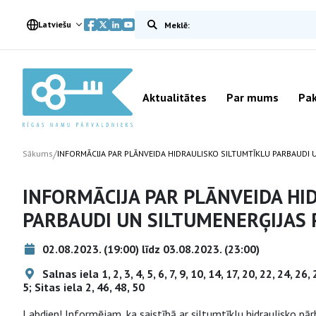
Meklēt vietnē
Latviešu
Aktualitātes
Par mums
Pak
/
Sākums
INFORMĀCIJA PAR PLĀNVEIDA HIDRAULISKO SILTUMTĪKLU PARBAUDI
INFORMĀCIJA PAR PLĀNVEIDA HI
PARBAUDI UN SILTUMENERĢIJAS
02.08.2023. (19:00) līdz 03.08.2023. (23:00)
Salnas iela 1, 2, 3, 4, 5, 6, 7, 9, 10, 14, 17, 20, 22, 24, 26
5; Sitas iela 2, 46, 48, 50
Labdien! Informējam, ka saistībā ar siltumtīklu hidraulisko pārb