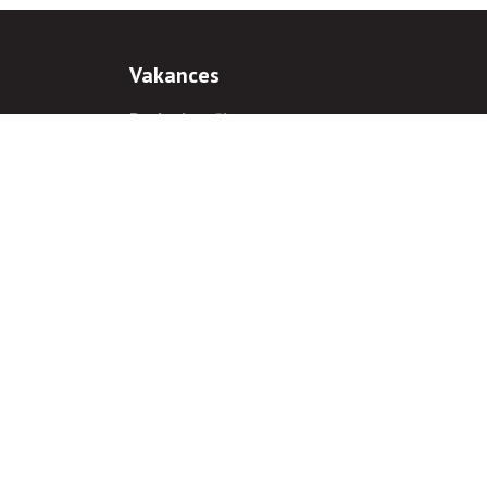
Vakances
Darba iespējas
Prakses iespējas
antiem
 gadījumā hipersaite uz
www.rnparvaldnieks.lv
ir obligāta.