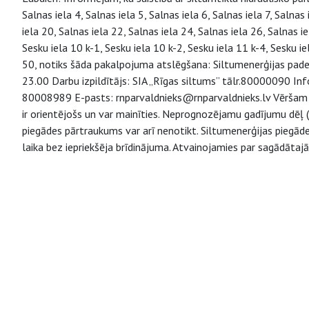
Salnas iela 4, Salnas iela 5, Salnas iela 6, Salnas iela 7, Salnas
iela 20, Salnas iela 22, Salnas iela 24, Salnas iela 26, Salnas ie
Sesku iela 10 k-1, Sesku iela 10 k-2, Sesku iela 11 k-4, Sesku iela
50, notiks šāda pakalpojuma atslēgšana: Siltumenerģijas padev
23.00 Darbu izpildītājs: SIA „Rīgas siltums” tālr.80000090 Info
80008989 E-pasts: rnparvaldnieks@rnparvaldnieks.lv Vēršam 
ir orientējošs un var mainīties. Neprognozējamu gadījumu dēļ (t
piegādes pārtraukums var arī nenotikt. Siltumenerģijas piegād
laika bez iepriekšēja brīdinājuma. Atvainojamies par sagādātaj