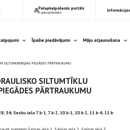
Pašapkalpošanās portāls
Informācijas
E-pārvaldnieks
alpojumi
Īpašie piedāvājumi
Māju atjaunošana
Parādīt apakšizvēlni
Parādīt apakšizvēlni
Pa
 UN SILTUMENERĢIJAS PIEGĀDES PĀRTRAUKUMU
DRAULISKO SILTUMTĪKLU
 PIEGĀDES PĀRTRAUKUMU
, 28, 34; Sesku iela 7 k-1, 7 k-2, 10 k-1, 10 k-2, 11 k-4, 11 k-
audi, namiem Salnas iela 1, Salnas iela 2, Salnas iela 3,