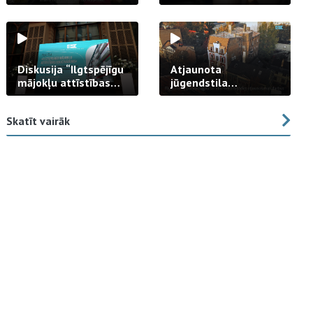
strādā praksē
Diskusija “Ilgtspējīgu
Atjaunota
mājokļu attīstības
jūgendstila
izaicinājums”
arhitektūras pērles
fasāde Tallinas ielā
Skatīt vairāk
23