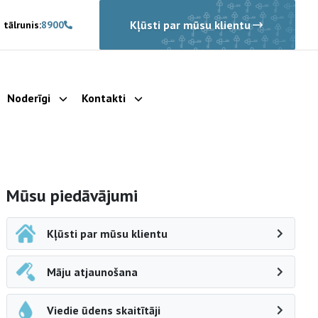
Kļūsti par mūsu klientu
 tālrunis:
8900
Noderīgi
Kontakti
rādīt apakšizvēlni
Parādīt apakšizvēlni
Parādīt apakšizvēlni
Sāna navigācija
Mūsu piedāvājumi
Kļūsti par mūsu klientu
Māju atjaunošana
Viedie ūdens skaitītāji