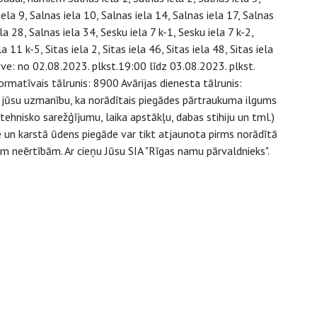
 iela 9, Salnas iela 10, Salnas iela 14, Salnas iela 17, Salnas
la 28, Salnas iela 34, Sesku iela 7 k-1, Sesku iela 7 k-2,
 11 k-5, Sitas iela 2, Sitas iela 46, Sitas iela 48, Sitas iela
e: no 02.08.2023. plkst.19:00 līdz 03.08.2023. plkst.
rmatīvais tālrunis: 8900 Avārijas dienesta tālrunis:
jūsu uzmanību, ka norādītais piegādes pārtraukuma ilgums
ehnisko sarežģījumu, laika apstākļu, dabas stihiju un tml.)
e un karstā ūdens piegāde var tikt atjaunota pirms norādītā
ām neērtībām. Ar cieņu Jūsu SIA "Rīgas namu pārvaldnieks".