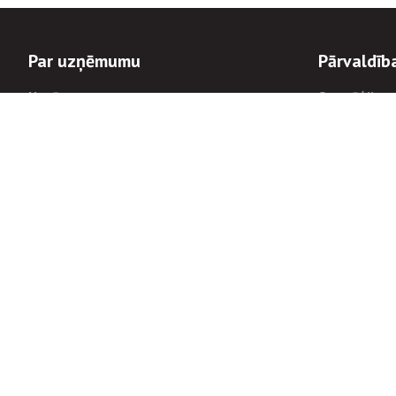
Par uzņēmumu
Pārvaldīb
Uzņēmums
Stratēģija u
Valde un padome
Politikas un
Dalībnieka sapulces
Trauksmes c
Apbalvojumi
Korupcijas 
Finanšu rezultāti
Tiesiskais 
8900
Informācijas
tālrunis:
Avārijas dienesta diennakts