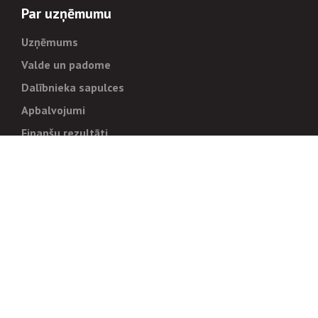
Par uzņēmumu
Uzņēmums
Valde un padome
Dalībnieka sapulces
Apbalvojumi
Finanšu rezultāti
Pārvaldība
Stratēģija un mērķi
Politikas un kārtības
Trauksmes cēlējiem
Korupcijas novēršana
Tiesiskais regulējums