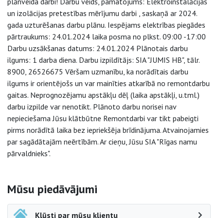
plānveida darbi! Darbu veids, pamatojums: Elektroinstalācijas
un izolācijas pretestības mērījumu darbi , saskaņā ar 2024.
gada uzturēšanas darbu plānu. Iespējams elektrības piegādes
pārtraukums: 24.01.2024 laika posma no plkst. 09:00 -17:00
Darbu uzsākšanas datums: 24.01.2024 Plānotais darbu
ilgums: 1 darba diena. Darbu izpildītājs: SIA "JUMIS HB", tālr.
8900, 26526675 Vēršam uzmanību, ka norādītais darbu
ilgums ir orientējošs un var mainīties atkarībā no remontdarbu
gaitas. Neprognozējamu apstākļu dēļ (laika apstākļi, u.tml.)
darbu izpilde var nenotikt. Plānoto darbu norisei nav
nepieciešama Jūsu klātbūtne Remontdarbi var tikt pabeigti
pirms norādītā laika bez iepriekšēja brīdinājuma. Atvainojamies
par sagādātajām neērtībām. Ar cieņu, Jūsu SIA "Rīgas namu
pārvaldnieks".
Sāna navigācija
Mūsu piedāvājumi
Kļūsti par mūsu klientu