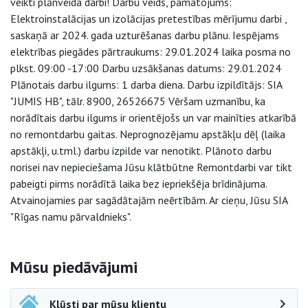
veikti plānveida darbi! Darbu veids, pamatojums:
Elektroinstalācijas un izolācijas pretestības mērījumu darbi ,
saskaņā ar 2024. gada uzturēšanas darbu plānu. Iespējams
elektrības piegādes pārtraukums: 29.01.2024 laika posma no
plkst. 09:00 -17:00 Darbu uzsākšanas datums: 29.01.2024
Plānotais darbu ilgums: 1 darba diena. Darbu izpildītājs: SIA
"JUMIS HB", tālr. 8900, 26526675 Vēršam uzmanību, ka
norādītais darbu ilgums ir orientējošs un var mainīties atkarībā
no remontdarbu gaitas. Neprognozējamu apstākļu dēļ (laika
apstākļi, u.tml.) darbu izpilde var nenotikt. Plānoto darbu
norisei nav nepieciešama Jūsu klātbūtne Remontdarbi var tikt
pabeigti pirms norādītā laika bez iepriekšēja brīdinājuma.
Atvainojamies par sagādātajām neērtībām. Ar cieņu, Jūsu SIA
"Rīgas namu pārvaldnieks".
Sāna navigācija
Mūsu piedāvājumi
Kļūsti par mūsu klientu