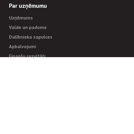
Par uzņēmumu
Uzņēmums
Valde un padome
Dalībnieka sapulces
Apbalvojumi
Finanšu rezultāti
Pārvaldība
Stratēģija un mērķi
Politikas un kārtības
Trauksmes cēlējiem
Korupcijas novēršana
Tiesiskais regulējums