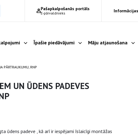
Pašapkalpošanās portāls
Informācijas
E-pārvaldnieks
alpojumi
Īpašie piedāvājumi
Māju atjaunošana
Parādīt apakšizvēlni
Parādīt apakšizvēlni
Pa
MA PĀRTRAUKUMU, RNP
EM UN ŪDENS PADEVES
NP
a ūdens padeve , kā arī ir iespējami īslaicīgi montāžas