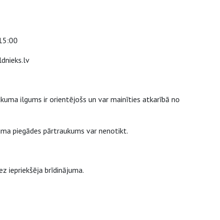
 15:00
dnieks.lv
uma ilgums ir orientējošs un var mainīties atkarībā no
juma piegādes pārtraukums var nenotikt.
z iepriekšēja brīdinājuma.