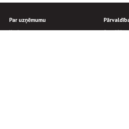
Par uzņēmumu
Pārvaldīb
Uzņēmums
Stratēģija u
Valde un padome
Politikas un
Dalībnieka sapulces
Trauksmes c
Apbalvojumi
Korupcijas 
Finanšu rezultāti
Tiesiskais 
8900
Informācijas
tālrunis:
Avārijas dienesta diennakts