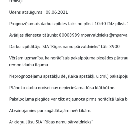
trokšņi.
Ūdens atslēgums : 08.06.2021
Prognozējamais darbu izpildes laiks no plkst 10:30 līdz plkst.
Avārijas dienesta tālrunis: 80008989 rnparvaldnieks@rnparval
Darbu izpildītājs: SIA “Rīgas namu pārvaldnieks” tālr. 8900
Vēršam uzmanību, ka norādītais pakalpojuma piegādes pārtrauk
remontdarbu ilguma.
Neprognozējamu apstākļu dēļ (laika apstākļi, u.tml.) pakalpo
Plānoto darbu norisei nav nepieciešama Jūsu klātbūtne.
Pakalpojuma piegāde var tikt atjaunota pirms norādītā laika be
Atvainojamies par sagādātajām neērtībām.
Ar cieņu, Jūsu SIA “Rīgas namu pārvaldnieks”