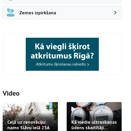
Zemes izpirkšana
Video
Ceļā uz renovāciju:
Kā viedie ultraskaņas
nams Slāvu ielā 25A
ūdens skaitītāji