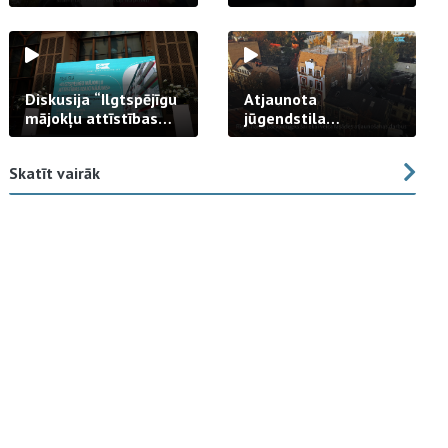
strādā praksē
Diskusija “Ilgtspējīgu
Atjaunota
mājokļu attīstības
jūgendstila
izaicinājums”
arhitektūras pērles
fasāde Tallinas ielā
Skatīt vairāk
23