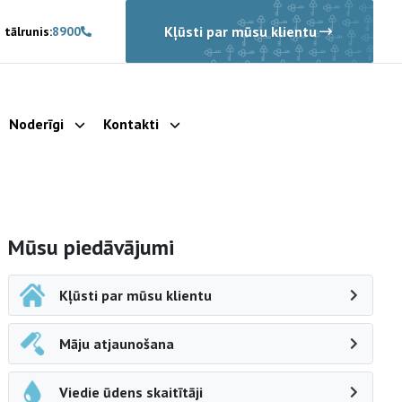
Kļūsti par mūsu klientu
 tālrunis:
8900
Noderīgi
Kontakti
rādīt apakšizvēlni
Parādīt apakšizvēlni
Parādīt apakšizvēlni
Sāna navigācija
Mūsu piedāvājumi
Kļūsti par mūsu klientu
Māju atjaunošana
Viedie ūdens skaitītāji