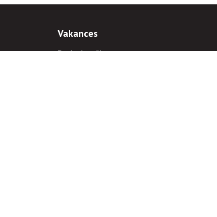
Vakances
Darba iespējas
Prakses iespējas
antiem
 gadījumā hipersaite uz
www.rnparvaldnieks.lv
ir obligāta.