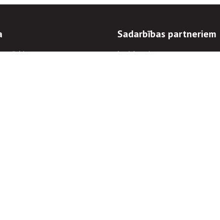
a
Sadarbības partneriem
n mērķi
Iepirkumi
 kārtības
Izsoles
ēlējiem
Zemes īpašniekiem
novēršana
Elektronisko sakaru komers
regulējums
Norēķinu informācija
Informācijas un/vai rakstu pārpublicēšanas
Piekļūstamība