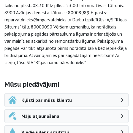
laiks no plkst. 08:30 līdz plkst. 23:00 Informatīvais tālrunis:
8900 Avārijas dienesta tālrunis: 80008989 E-pasts:
rnparvaldnieks@rnparvaldnieks.lv Darbu izpildītājs: A/S "Rīgas
Siltums" tālr. 80000090 Vēršam uzmanību, ka norādītais
pakalpojuma piegādes pārtraukuma ilgums ir orientējošs un
var mainīties atkarībā no remontdarbu ilguma. Pakalpojuma
piegāde var tikt atjaunota pirms norādītā laika bez iepriekšēja
brīdinājuma. Atvainojamies par sagādātajām neērtībām! Ar
cieņu, Jūsu SIA "Rīgas namu pārvaldnieks"
Sāna navigācija
Mūsu piedāvājumi
Kļūsti par mūsu klientu
Māju atjaunošana
Viedie ūdens skaitītāji