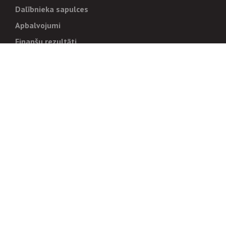
Dalībnieka sapulces
Apbalvojumi
Finanšu rezultāti
Pārvaldība
Stratēģija un mērķi
Politikas un kārtības
Trauksmes cēlējiem
Korupcijas novēršana
Tiesiskais regulējums
Sadarbības partneriem
Iepirkumi
Izsoles