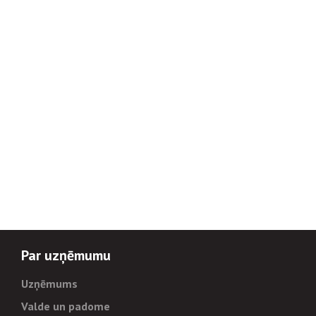
Par uzņēmumu
Uzņēmums
Valde un padome