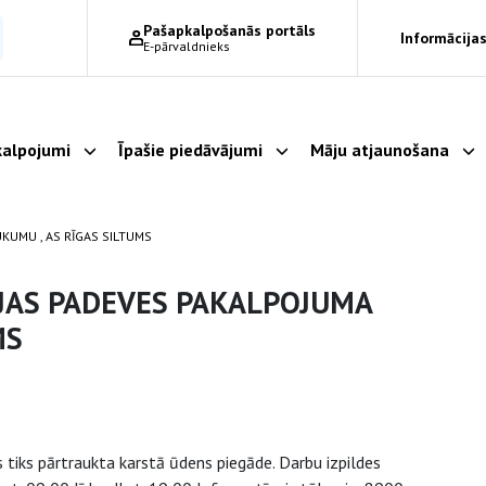
Pašapkalpošanās portāls
Informācijas
E-pārvaldnieks
alpojumi
Īpašie piedāvājumi
Māju atjaunošana
Parādīt apakšizvēlni
Parādīt apakšizvēlni
Pa
KUMU , AS RĪGAS SILTUMS
IJAS PADEVES PAKALPOJUMA
MS
tiks pārtraukta karstā ūdens piegāde. Darbu izpildes