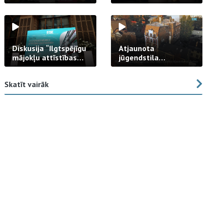
strādā praksē
Diskusija “Ilgtspējīgu
Atjaunota
mājokļu attīstības
jūgendstila
izaicinājums”
arhitektūras pērles
fasāde Tallinas ielā
Skatīt vairāk
23