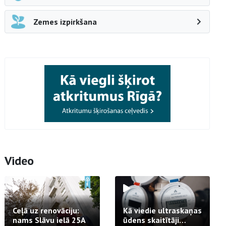
Zemes izpirkšana
Video
Ceļā uz renovāciju:
Kā viedie ultraskaņas
nams Slāvu ielā 25A
ūdens skaitītāji