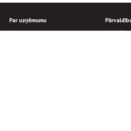
Par uzņēmumu
Pārvaldīb
Uzņēmums
Stratēģija u
Valde un padome
Politikas un
Dalībnieka sapulces
Trauksmes c
Apbalvojumi
Korupcijas 
Finanšu rezultāti
Tiesiskais 
8900
Informācijas
tālrunis:
Avārijas dienesta diennakts