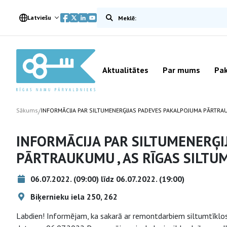
Meklēt vietnē
Latviešu
Aktualitātes
Par mums
Pak
/
Sākums
INFORMĀCIJA PAR SILTUMENERĢIJAS PADEVES PAKALPOJUMA PĀRTRAU
INFORMĀCIJA PAR SILTUMENERĢ
PĀRTRAUKUMU , AS RĪGAS SILTU
06.07.2022. (09:00) līdz 06.07.2022. (19:00)
Biķernieku iela 250, 262
Labdien! Informējam, ka sakarā ar remontdarbiem siltumtīklos 