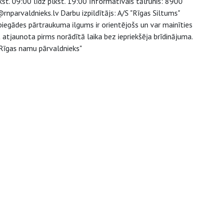
st. 09:00 līdz plkst. 19:00 Informatīvais tālrunis: 8900
nparvaldnieks.lv Darbu izpildītājs: A/S "Rīgas Siltums"
egādes pārtraukuma ilgums ir orientējošs un var mainīties
atjaunota pirms norādītā laika bez iepriekšēja brīdinājuma.
"Rīgas namu pārvaldnieks"