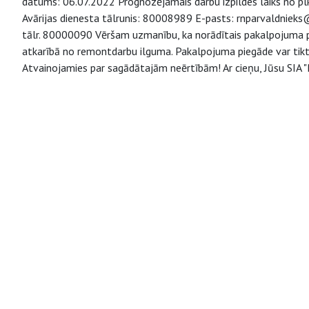
datums: 06.07.2022 Prognozējamais darbu izpildes laiks no plk
Avārijas dienesta tālrunis: 80008989 E-pasts: rnparvaldnieks@r
tālr. 80000090 Vēršam uzmanību, ka norādītais pakalpojuma pi
atkarībā no remontdarbu ilguma. Pakalpojuma piegāde var tikt 
Atvainojamies par sagādātajām neērtībām! Ar cieņu, Jūsu SIA 