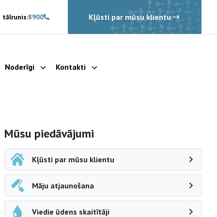
Kļūsti par mūsu klientu
 tālrunis:
8900
Noderīgi
Kontakti
rādīt apakšizvēlni
Parādīt apakšizvēlni
Parādīt apakšizvēlni
Sāna navigācija
Mūsu piedāvājumi
Kļūsti par mūsu klientu
Māju atjaunošana
Viedie ūdens skaitītāji