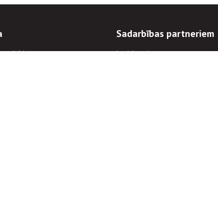
a
Sadarbības partneriem
n mērķi
Iepirkumi
 kārtības
Izsoles
ēlējiem
Zemes īpašniekiem
novēršana
Elektronisko sakaru komers
regulējums
Norēķinu informācija
Informācijas un/vai rakstu pārpublicēšanas
Piekļūstamība