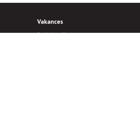
Vakances
Darba iespējas
Prakses iespējas
antiem
 gadījumā hipersaite uz
www.rnparvaldnieks.lv
ir obligāta.