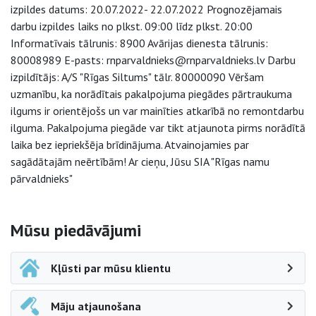
izpildes datums: 20.07.2022- 22.07.2022 Prognozējamais
darbu izpildes laiks no plkst. 09:00 līdz plkst. 20:00
Informatīvais tālrunis: 8900 Avārijas dienesta tālrunis:
80008989 E-pasts: rnparvaldnieks@rnparvaldnieks.lv Darbu
izpildītājs: A/S "Rīgas Siltums" tālr. 80000090 Vēršam
uzmanību, ka norādītais pakalpojuma piegādes pārtraukuma
ilgums ir orientējošs un var mainīties atkarībā no remontdarbu
ilguma. Pakalpojuma piegāde var tikt atjaunota pirms norādītā
laika bez iepriekšēja brīdinājuma. Atvainojamies par
sagādātajām neērtībām! Ar cieņu, Jūsu SIA "Rīgas namu
pārvaldnieks"
Sāna navigācija
Mūsu piedāvājumi
Kļūsti par mūsu klientu
Māju atjaunošana