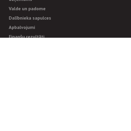
Valde un padome
Dalībnieka sapulces
Apbalvojumi
Finanšu rezultāti
Pārvaldība
Stratēģija un mērķi
Politikas un kārtības
Trauksmes cēlējiem
Korupcijas novēršana
Tiesiskais regulējums
Sadarbības partneriem
Iepirkumi