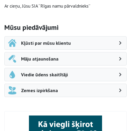
Ar cieņu, Jūsu SIA “Rīgas namu pārvaldnieks”
Sāna navigācija
Mūsu piedāvājumi
Kļūsti par mūsu klientu
Māju atjaunošana
Viedie ūdens skaitītāji
Zemes izpirkšana