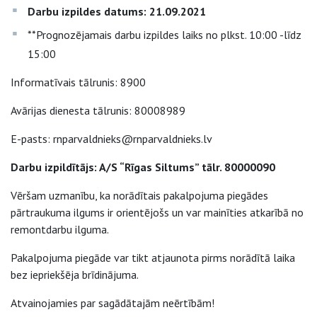
Darbu izpildes datums: 21.09.2021
**Prognozējamais darbu izpildes laiks no plkst. 10:00 -līdz
15:00
Informatīvais tālrunis: 8900
Avārijas dienesta tālrunis: 80008989
E-pasts: rnparvaldnieks@rnparvaldnieks.lv
Darbu izpildītājs: A/S “Rīgas Siltums” tālr. 80000090
Vēršam uzmanību, ka norādītais pakalpojuma piegādes
pārtraukuma ilgums ir orientējošs un var mainīties atkarībā no
remontdarbu ilguma.
Pakalpojuma piegāde var tikt atjaunota pirms norādītā laika
bez iepriekšēja brīdinājuma.
Atvainojamies par sagādātajām neērtībām!