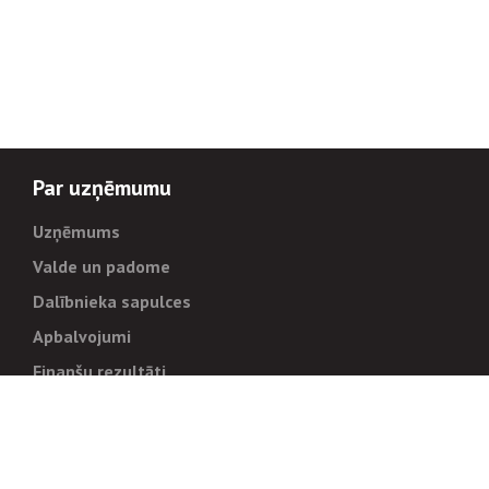
Par uzņēmumu
Uzņēmums
Valde un padome
Dalībnieka sapulces
Apbalvojumi
Finanšu rezultāti
Pārvaldība
Stratēģija un mērķi