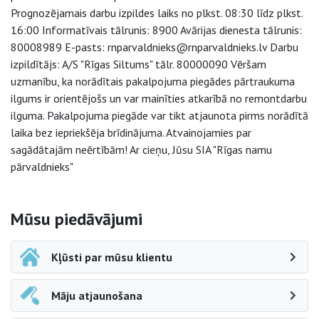
Prognozējamais darbu izpildes laiks no plkst. 08:30 līdz plkst.
16:00 Informatīvais tālrunis: 8900 Avārijas dienesta tālrunis:
80008989 E-pasts: rnparvaldnieks@rnparvaldnieks.lv Darbu
izpildītājs: A/S "Rīgas Siltums" tālr. 80000090 Vēršam
uzmanību, ka norādītais pakalpojuma piegādes pārtraukuma
ilgums ir orientējošs un var mainīties atkarībā no remontdarbu
ilguma. Pakalpojuma piegāde var tikt atjaunota pirms norādītā
laika bez iepriekšēja brīdinājuma. Atvainojamies par
sagādātajām neērtībām! Ar cieņu, Jūsu SIA "Rīgas namu
pārvaldnieks"
Sāna navigācija
Mūsu piedāvājumi
Kļūsti par mūsu klientu
Māju atjaunošana