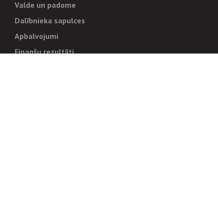
Valde un padome
Dalībnieka sapulces
Apbalvojumi
Finanšu rezultāti
Pārvaldība
Stratēģija un mērķi
Politikas un kārtības
Trauksmes cēlējiem
Korupcijas novēršana
Tiesiskais regulējums
Sadarbības partneriem
Iepirkumi
Izsoles