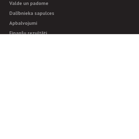
Valde un padome
Dalībnieka sapulces
Apbalvojumi
Finanšu rezultāti
Pārvaldība
Stratēģija un mērķi
Politikas un kārtības
Trauksmes cēlējiem
Korupcijas novēršana
Tiesiskais regulējums
Sadarbības partneriem
Iepirkumi
Izsoles