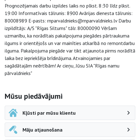
Prognozējamais darbu izpildes laiks no plkst. 8:30 līdz plkst.
19:00 Informatīvais tālrunis: 8900 Avārijas dienesta tālrunis:
80008989 E-pasts: rnparvaldnieks@rnparvaldnieks.lv Darbu
izpildītājs: A/S "Rīgas Siltums" tālr. 80000090 Vēršam
uzmanību, ka norādītais pakalpojuma piegādes pārtraukuma
ilgums ir orientējošs un var mainīties atkarībā no remontdarbu
ilguma. Pakalpojuma piegāde var tikt atjaunota pirms norādītā
laika bez iepriekšēja brīdinājuma. Atvainojamies par
sagādātajām neērtībām! Ar cieņu, Jūsu SIA "Rīgas namu
pārvaldnieks"
Sāna navigācija
Mūsu piedāvājumi
Kļūsti par mūsu klientu
Māju atjaunošana