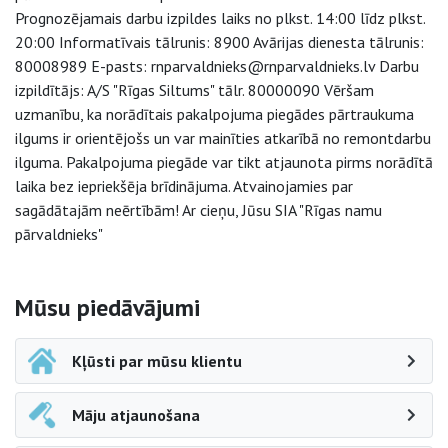
Prognozējamais darbu izpildes laiks no plkst. 14:00 līdz plkst.
20:00 Informatīvais tālrunis: 8900 Avārijas dienesta tālrunis:
80008989 E-pasts: rnparvaldnieks@rnparvaldnieks.lv Darbu
izpildītājs: A/S "Rīgas Siltums" tālr. 80000090 Vēršam
uzmanību, ka norādītais pakalpojuma piegādes pārtraukuma
ilgums ir orientējošs un var mainīties atkarībā no remontdarbu
ilguma. Pakalpojuma piegāde var tikt atjaunota pirms norādītā
laika bez iepriekšēja brīdinājuma. Atvainojamies par
sagādātajām neērtībām! Ar cieņu, Jūsu SIA "Rīgas namu
pārvaldnieks"
Sāna navigācija
Mūsu piedāvājumi
Kļūsti par mūsu klientu
Māju atjaunošana