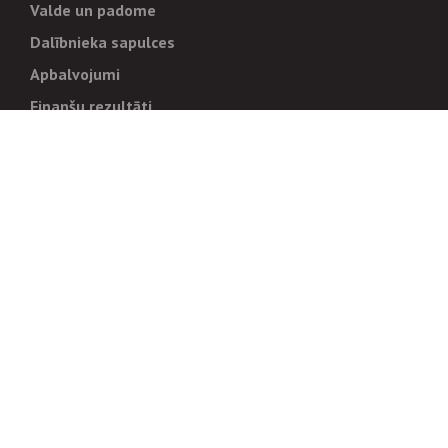
Valde un padome
Dalībnieka sapulces
Apbalvojumi
Finanšu rezultāti
Pārvaldība
Stratēģija un mērķi
Politikas un kārtības
Trauksmes cēlējiem
Korupcijas novēršana
Tiesiskais regulējums
Sadarbības partneriem
Iepirkumi
Izsoles