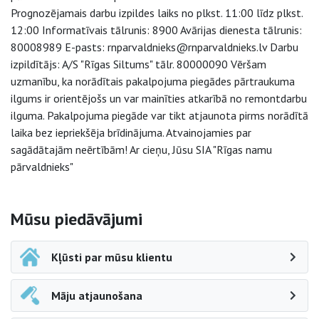
Prognozējamais darbu izpildes laiks no plkst. 11:00 līdz plkst.
12:00 Informatīvais tālrunis: 8900 Avārijas dienesta tālrunis:
80008989 E-pasts: rnparvaldnieks@rnparvaldnieks.lv Darbu
izpildītājs: A/S "Rīgas Siltums" tālr. 80000090 Vēršam
uzmanību, ka norādītais pakalpojuma piegādes pārtraukuma
ilgums ir orientējošs un var mainīties atkarībā no remontdarbu
ilguma. Pakalpojuma piegāde var tikt atjaunota pirms norādītā
laika bez iepriekšēja brīdinājuma. Atvainojamies par
sagādātajām neērtībām! Ar cieņu, Jūsu SIA "Rīgas namu
pārvaldnieks"
Sāna navigācija
Mūsu piedāvājumi
Kļūsti par mūsu klientu
Māju atjaunošana