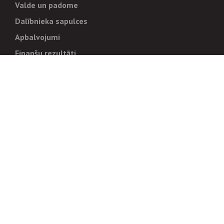
Valde un padome
Dalībnieka sapulces
Apbalvojumi
Finanšu rezultāti
Pārvaldība
Stratēģija un mērķi
Politikas un kārtības
Trauksmes cēlējiem
Korupcijas novēršana
Tiesiskais regulējums
Sadarbības partneriem
Iepirkumi
Izsoles