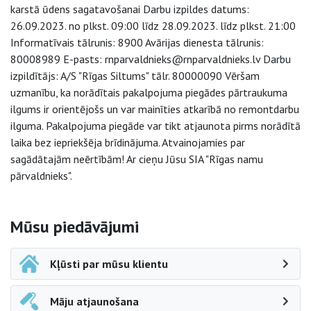
karstā ūdens sagatavošanai Darbu izpildes datums:
26.09.2023. no plkst. 09:00 līdz 28.09.2023. līdz plkst. 21:00
Informatīvais tālrunis: 8900 Avārijas dienesta tālrunis:
80008989 E-pasts: rnparvaldnieks@rnparvaldnieks.lv Darbu
izpildītājs: A/S "Rīgas Siltums" tālr. 80000090 Vēršam
uzmanību, ka norādītais pakalpojuma piegādes pārtraukuma
ilgums ir orientējošs un var mainīties atkarībā no remontdarbu
ilguma. Pakalpojuma piegāde var tikt atjaunota pirms norādītā
laika bez iepriekšēja brīdinājuma. Atvainojamies par
sagādātajām neērtībām! Ar cieņu Jūsu SIA "Rīgas namu
pārvaldnieks".
Sāna navigācija
Mūsu piedāvājumi
Kļūsti par mūsu klientu
Māju atjaunošana