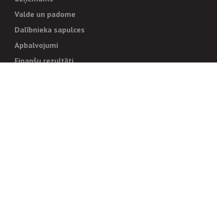
Valde un padome
Dalībnieka sapulces
Apbalvojumi
Finanšu rezultāti
Pārvaldība
Stratēģija un mērķi
Politikas un kārtības
Trauksmes cēlējiem
Korupcijas novēršana
Tiesiskais regulējums
Sadarbības partneriem
Iepirkumi