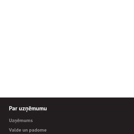
Par uzņēmumu
Uzņēmums
Valde un padome