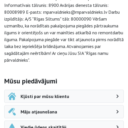
Informatīvais tālrunis: 8900 Avārijas dienesta tālrunis:
80008989 E-pasts: rnparvaldnieks@rnparvaldnieks.lv Darbu
izpildītājs: A/S "Rīgas Siltums" tālr. 80000090 Vēršam
uzmanību, ka norādītais pakalpojuma piegādes pārtraukuma
ilgums ir orientējošs un var mainīties atkarībā no remontdarbu
ilguma. Pakalpojuma piegāde var tikt atjaunota pirms norādītā
laika bez iepriekšēja brīdinājuma. Atvainojamies par
sagādātajām neērtībām! Ar cieņu Jūsu SIA "Rīgas namu
pārvaldnieks".
Sāna navigācija
Mūsu piedāvājumi
Kļūsti par mūsu klientu
Māju atjaunošana
Viedie ūdens skaitītāji