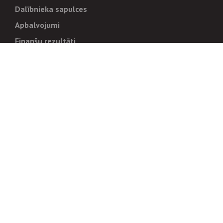
Dalībnieka sapulces
Apbalvojumi
Finanšu rezultāti
Pārvaldība
Stratēģija un mērķi
Politikas un kārtības
Trauksmes cēlējiem
Korupcijas novēršana
Tiesiskais regulējums
Sadarbības partneriem
Iepirkumi
Izsoles