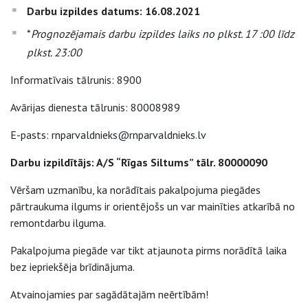
Darbu izpildes datums: 16.08.2021
*
Prognozējamais darbu izpildes laiks no plkst. 17 :00 līdz
plkst. 23:00
Informatīvais tālrunis: 8900
Avārijas dienesta tālrunis: 80008989
E-pasts: rnparvaldnieks@rnparvaldnieks.lv
Darbu izpildītājs: A/S “Rīgas Siltums” tālr. 80000090
Vēršam uzmanību, ka norādītais pakalpojuma piegādes
pārtraukuma ilgums ir orientējošs un var mainīties atkarībā no
remontdarbu ilguma.
Pakalpojuma piegāde var tikt atjaunota pirms norādītā laika
bez iepriekšēja brīdinājuma.
Atvainojamies par sagādātajām neērtībām!