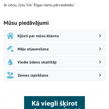
Ar cieņu, Jūsu SIA “Rīgas namu pārvaldnieks”
Sāna navigācija
Mūsu piedāvājumi
Kļūsti par mūsu klientu
Māju atjaunošana
Viedie ūdens skaitītāji
Zemes izpirkšana