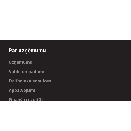
Par uzņēmumu
Uzņēmums
Valde un padome
Dalībnieka sapulces
Apbalvojumi
Finanšu rezultāti
Pārvaldība
Stratēģija un mērķi