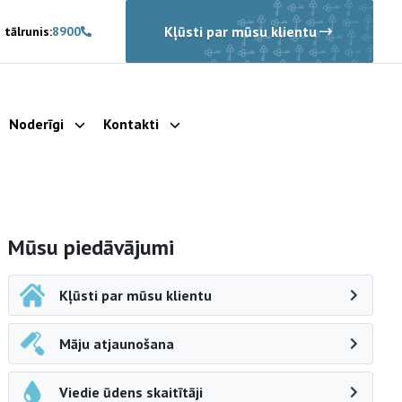
Kļūsti par mūsu klientu
 tālrunis:
8900
Noderīgi
Kontakti
rādīt apakšizvēlni
Parādīt apakšizvēlni
Parādīt apakšizvēlni
Sāna navigācija
Mūsu piedāvājumi
Kļūsti par mūsu klientu
Māju atjaunošana
Viedie ūdens skaitītāji