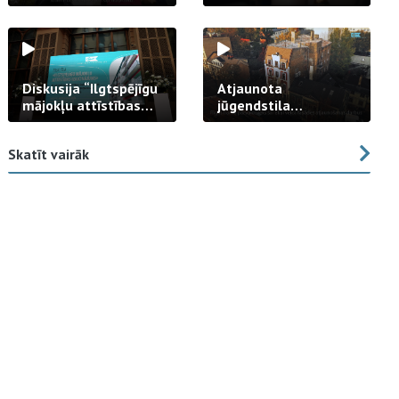
strādā praksē
Diskusija “Ilgtspējīgu
Atjaunota
mājokļu attīstības
jūgendstila
izaicinājums”
arhitektūras pērles
fasāde Tallinas ielā
Skatīt vairāk
23