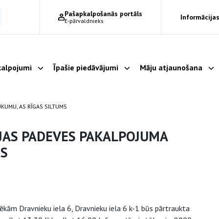
Pašapkalpošanās portāls
Informācijas
E-pārvaldnieks
alpojumi
Īpašie piedāvājumi
Māju atjaunošana
Parādīt apakšizvēlni
Parādīt apakšizvēlni
Pa
UKUMU, AS RĪGAS SILTUMS
IJAS PADEVES PAKALPOJUMA
MS
kām Dravnieku iela 6, Dravnieku iela 6 k-1 būs pārtraukta