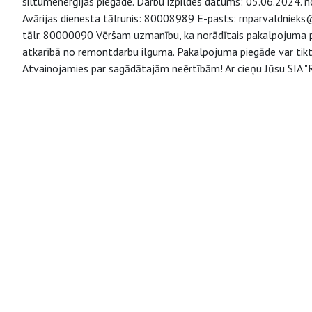
siltumenerģijas piegāde. Darbu izpildes datums: 05.06.2024. n
Avārijas dienesta tālrunis: 80008989 E-pasts: rnparvaldnieks@r
tālr. 80000090 Vēršam uzmanību, ka norādītais pakalpojuma pi
atkarībā no remontdarbu ilguma. Pakalpojuma piegāde var tikt 
Atvainojamies par sagādātajām neērtībām! Ar cieņu Jūsu SIA "