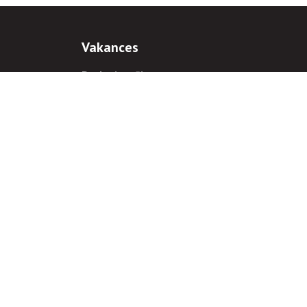
Vakances
Darba iespējas
Prakses iespējas
antiem
 gadījumā hipersaite uz
www.rnparvaldnieks.lv
ir obligāta.