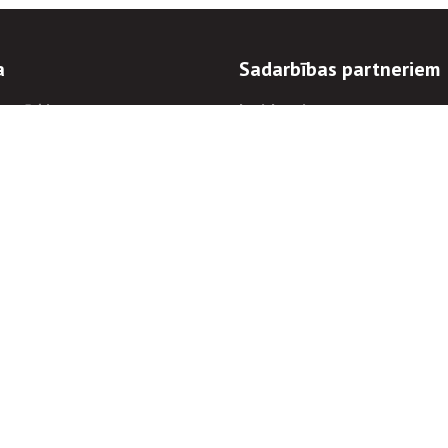
a
Sadarbības partneriem
n mērķi
Iepirkumi
 kārtības
Izsoles
ēlējiem
Zemes īpašniekiem
novēršana
Elektronisko sakaru komers
regulējums
Norēķinu informācija
Informācijas un/vai rakstu pārpublicēšanas
Piekļūstamība