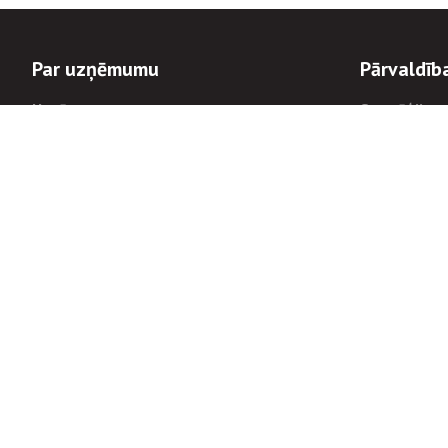
Par uzņēmumu
Pārvaldīb
Uzņēmums
Stratēģija u
Valde un padome
Politikas un
Dalībnieka sapulces
Trauksmes c
Apbalvojumi
Korupcijas 
Finanšu rezultāti
Tiesiskais 
8900
Informācijas
tālrunis:
Avārijas dienesta diennakts