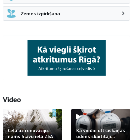
Zemes izpirkšana
Video
Ceļā uz renovāciju:
Kā viedie ultraskaņas
nams Slāvu ielā 25A
ūdens skaitītāji