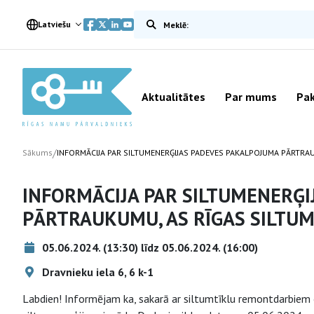
Meklēt vietnē
Latviešu
Aktualitātes
Par mums
Pak
/
Sākums
INFORMĀCIJA PAR SILTUMENERĢIJAS PADEVES PAKALPOJUMA PĀRTRA
INFORMĀCIJA PAR SILTUMENERĢ
PĀRTRAUKUMU, AS RĪGAS SILTU
05.06.2024. (13:30) līdz 05.06.2024. (16:00)
Dravnieku iela 6, 6 k-1
Labdien! Informējam ka, sakarā ar siltumtīklu remontdarbiem ē