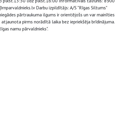
o plkst.13:30 līdz plkst.16:00 Informatīvais tālrunis: 8900
nparvaldnieks.lv Darbu izpildītājs: A/S "Rīgas Siltums"
egādes pārtraukuma ilgums ir orientējošs un var mainīties
atjaunota pirms norādītā laika bez iepriekšēja brīdinājuma.
Rīgas namu pārvaldnieks".