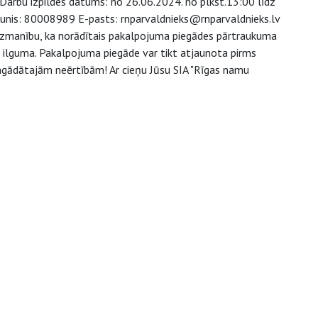
 Darbu izpildes datums: no 26.06.2024. no plkst.13:00 līdz
lrunis: 80008989 E-pasts: rnparvaldnieks@rnparvaldnieks.lv
 uzmanību, ka norādītais pakalpojuma piegādes pārtraukuma
u ilguma. Pakalpojuma piegāde var tikt atjaunota pirms
 sagādātajām neērtībām! Ar cieņu Jūsu SIA "Rīgas namu