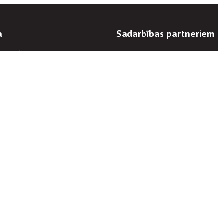
a
Sadarbības partneriem
n mērķi
Iepirkumi
 kārtības
Izsoles
ēlējiem
Zemes īpašniekiem
novēršana
Elektronisko sakaru komers
regulējums
Norēķinu informācija
Informācijas un/vai rakstu pārpublicēšanas
Piekļūstamība