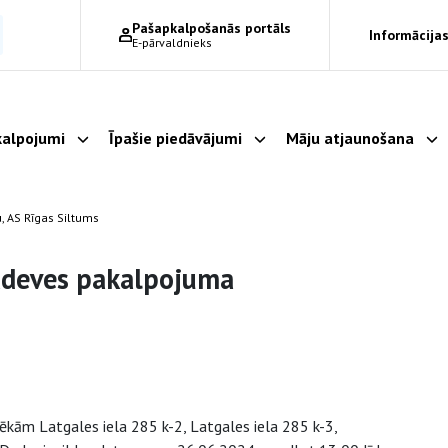
Pašapkalpošanās portāls
Informācijas
E-pārvaldnieks
alpojumi
Īpašie piedāvājumi
Māju atjaunošana
Parādīt apakšizvēlni
Parādīt apakšizvēlni
Pa
, AS Rīgas Siltums
padeves pakalpojuma
ēkām Latgales iela 285 k-2, Latgales iela 285 k-3,