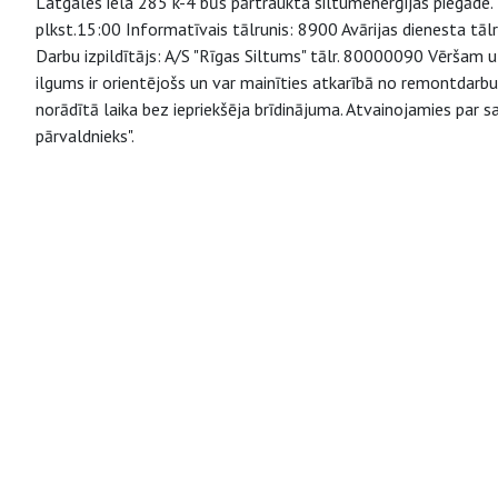
Latgales iela 285 k-4 būs pārtraukta siltumenerģijas piegāde.
plkst.15:00 Informatīvais tālrunis: 8900 Avārijas dienesta tā
Darbu izpildītājs: A/S "Rīgas Siltums" tālr. 80000090 Vēršam
ilgums ir orientējošs un var mainīties atkarībā no remontdarb
norādītā laika bez iepriekšēja brīdinājuma. Atvainojamies par
pārvaldnieks".