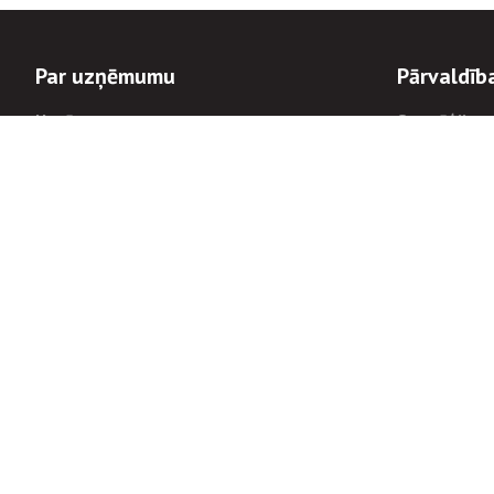
Par uzņēmumu
Pārvaldīb
Uzņēmums
Stratēģija u
Valde un padome
Politikas un
Dalībnieka sapulces
Trauksmes c
Apbalvojumi
Korupcijas 
Finanšu rezultāti
Tiesiskais 
8900
Informācijas
tālrunis:
Avārijas dienesta diennakts