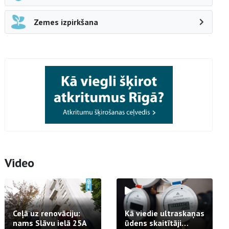
Zemes izpirkšana
Video
Ceļā uz renovāciju:
Kā viedie ultraskaņas
nams Slāvu ielā 25A
ūdens skaitītāji