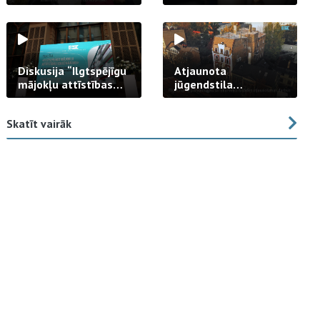
strādā praksē
Diskusija “Ilgtspējīgu
Atjaunota
mājokļu attīstības
jūgendstila
izaicinājums”
arhitektūras pērles
fasāde Tallinas ielā
Skatīt vairāk
23