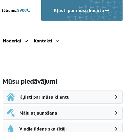
Kļūsti par mūsu klientu
 tālrunis:
8900
Noderīgi
Kontakti
rādīt apakšizvēlni
Parādīt apakšizvēlni
Parādīt apakšizvēlni
Sāna navigācija
Mūsu piedāvājumi
Kļūsti par mūsu klientu
Māju atjaunošana
Viedie ūdens skaitītāji