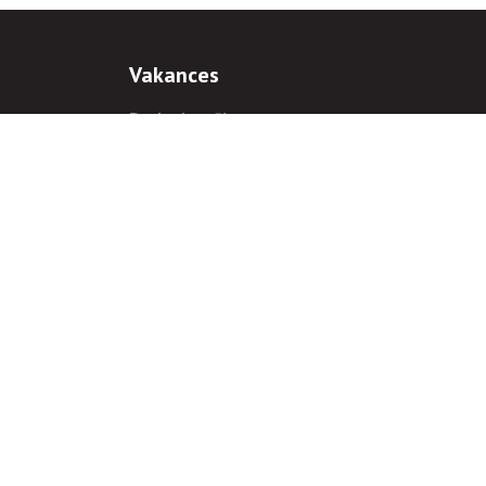
Vakances
Darba iespējas
Prakses iespējas
antiem
 gadījumā hipersaite uz
www.rnparvaldnieks.lv
ir obligāta.