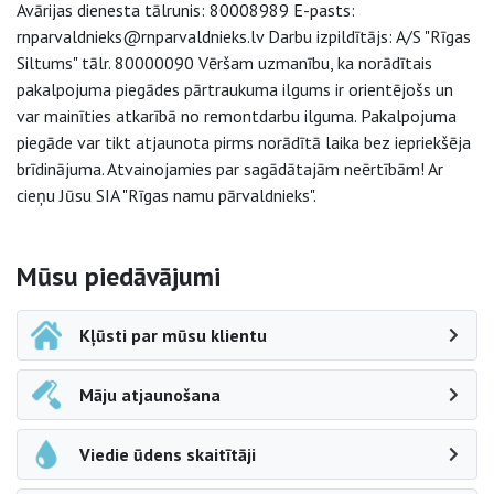
Avārijas dienesta tālrunis: 80008989 E-pasts:
rnparvaldnieks@rnparvaldnieks.lv Darbu izpildītājs: A/S "Rīgas
Siltums" tālr. 80000090 Vēršam uzmanību, ka norādītais
pakalpojuma piegādes pārtraukuma ilgums ir orientējošs un
var mainīties atkarībā no remontdarbu ilguma. Pakalpojuma
piegāde var tikt atjaunota pirms norādītā laika bez iepriekšēja
brīdinājuma. Atvainojamies par sagādātajām neērtībām! Ar
cieņu Jūsu SIA "Rīgas namu pārvaldnieks".
Sāna navigācija
Mūsu piedāvājumi
Kļūsti par mūsu klientu
Māju atjaunošana
Viedie ūdens skaitītāji