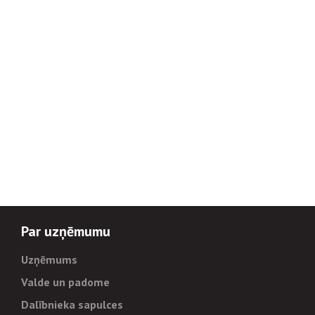
Par uzņēmumu
Uzņēmums
Valde un padome
Dalībnieka sapulces