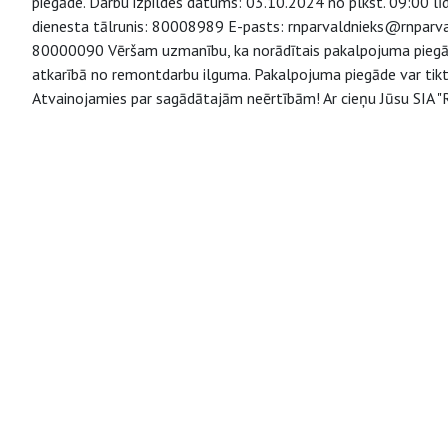
piegāde. Darbu izpildes datums: 03.10.2024 no plkst. 09:00 līd
dienesta tālrunis: 80008989 E-pasts: rnparvaldnieks@rnparvaldn
80000090 Vēršam uzmanību, ka norādītais pakalpojuma piegāde
atkarībā no remontdarbu ilguma. Pakalpojuma piegāde var tikt 
Atvainojamies par sagādātajām neērtībām! Ar cieņu Jūsu SIA "