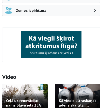
Zemes izpirkšana
Video
Ceļā uz renovāciju:
Kā viedie ultraskaņas
nams Slāvu ielā 25A
ūdens skaitītāji