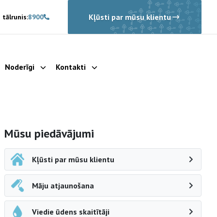
Kļūsti par mūsu klientu
 tālrunis:
8900
Noderīgi
Kontakti
rādīt apakšizvēlni
Parādīt apakšizvēlni
Parādīt apakšizvēlni
Sāna navigācija
Mūsu piedāvājumi
Kļūsti par mūsu klientu
Māju atjaunošana
Viedie ūdens skaitītāji