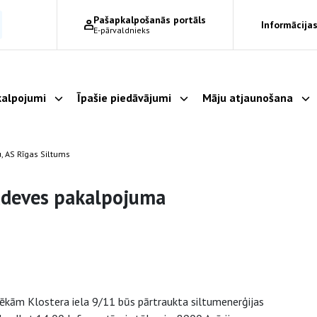
Pašapkalpošanās portāls
Informācijas
E-pārvaldnieks
alpojumi
Īpašie piedāvājumi
Māju atjaunošana
Parādīt apakšizvēlni
Parādīt apakšizvēlni
Pa
, AS Rīgas Siltums
padeves pakalpojuma
ēkām Klostera iela 9/11 būs pārtraukta siltumenerģijas