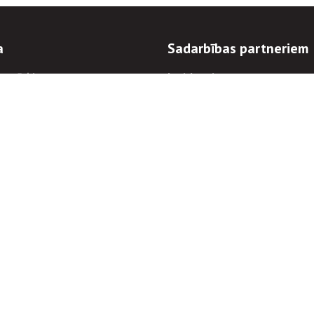
a
Sadarbības partneriem
n mērķi
Iepirkumi
 kārtības
Izsoles
ēlējiem
Zemes īpašniekiem
novēršana
Elektronisko sakaru komers
regulējums
Norēķinu informācija
Informācijas un/vai rakstu pārpublicēšanas
Piekļūstamība