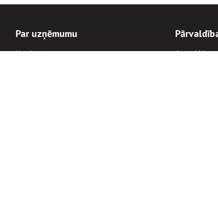
Par uzņēmumu
Pārvaldīb
Uzņēmums
Stratēģija u
Valde un padome
Politikas un
Dalībnieka sapulces
Trauksmes c
Apbalvojumi
Korupcijas 
Finanšu rezultāti
Tiesiskais 
8900
Informācijas
tālrunis:
Avārijas dienesta diennakts