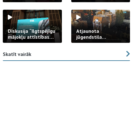
strādā praksē
Diskusija “Ilgtspējīgu
Atjaunota
mājokļu attīstības
jūgendstila
izaicinājums”
arhitektūras pērles
fasāde Tallinas ielā
Skatīt vairāk
23