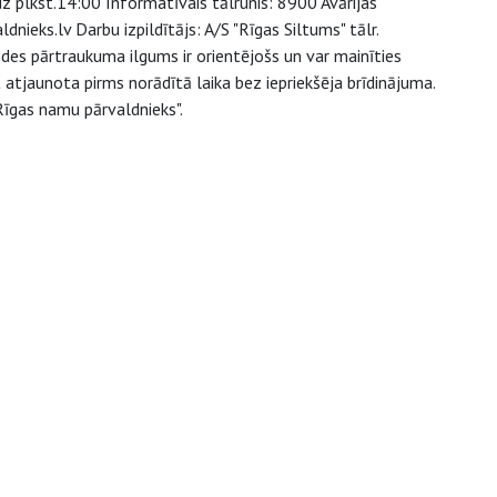
z plkst.14:00 Informatīvais tālrunis: 8900 Avārijas
ieks.lv Darbu izpildītājs: A/S "Rīgas Siltums" tālr.
s pārtraukuma ilgums ir orientējošs un var mainīties
atjaunota pirms norādītā laika bez iepriekšēja brīdinājuma.
Rīgas namu pārvaldnieks".