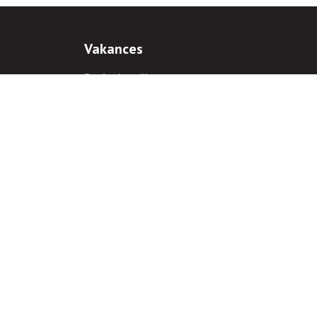
Vakances
Darba iespējas
Prakses iespējas
antiem
 gadījumā hipersaite uz
www.rnparvaldnieks.lv
ir obligāta.