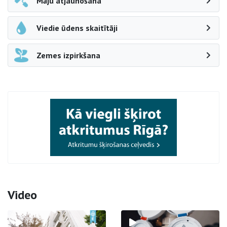
Māju atjaunošana
Viedie ūdens skaitītāji
Zemes izpirkšana
Video