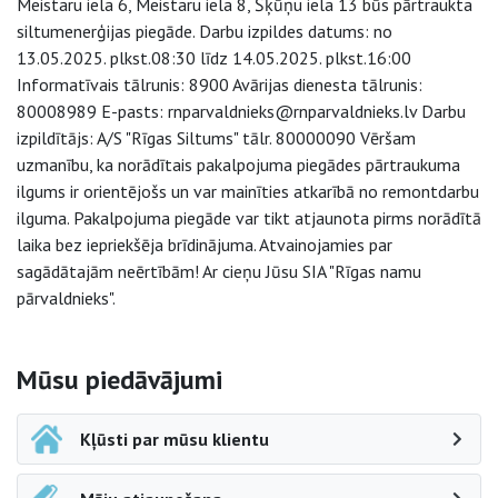
Meistaru iela 6, Meistaru iela 8, Šķūņu iela 13 būs pārtraukta
siltumenerģijas piegāde. Darbu izpildes datums: no
13.05.2025. plkst.08:30 līdz 14.05.2025. plkst.16:00
Informatīvais tālrunis: 8900 Avārijas dienesta tālrunis:
80008989 E-pasts: rnparvaldnieks@rnparvaldnieks.lv Darbu
izpildītājs: A/S "Rīgas Siltums" tālr. 80000090 Vēršam
uzmanību, ka norādītais pakalpojuma piegādes pārtraukuma
ilgums ir orientējošs un var mainīties atkarībā no remontdarbu
ilguma. Pakalpojuma piegāde var tikt atjaunota pirms norādītā
laika bez iepriekšēja brīdinājuma. Atvainojamies par
sagādātajām neērtībām! Ar cieņu Jūsu SIA "Rīgas namu
pārvaldnieks".
Sāna navigācija
Mūsu piedāvājumi
Kļūsti par mūsu klientu