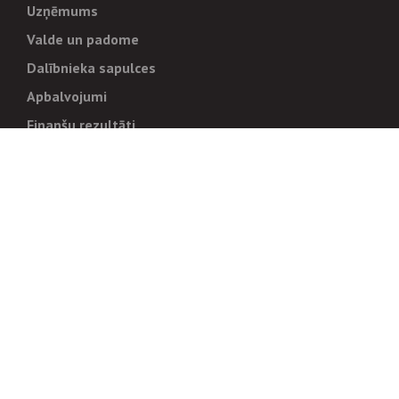
Uzņēmums
Valde un padome
Dalībnieka sapulces
Apbalvojumi
Finanšu rezultāti
Pārvaldība
Stratēģija un mērķi
Politikas un kārtības
Trauksmes cēlējiem
Korupcijas novēršana
Tiesiskais regulējums
Sadarbības partneriem
Iepirkumi