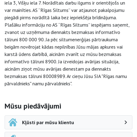
iela 3, Višķu iela 7. Norādītais darbu ilgums ir orientējošs un
var mainīties. AS “Rīgas Siltums” var atjaunot pakalpojumu
piegādi pirms norādītā laika bez iepriekšēja brīdinājuma.
Plašāku informāciju no AS “Rīgas Siltums” iespējams saņemt,
zvanot uz uzņēmuma diennakts bezmaksas informatīvo
tālruni 800 000 90. Ja pēc siltumenerģijas pārtraukuma
beigām novērojat kādas nepilnības Jūsu mājas apkures vai
karstā ūdens darbībā, aicinām zvanīt uz mūsu bezmaksas
informatīvo tālruni 8900. Ja izveidojas avārijas situācija,
aicinām ziņot mūsu avārijas dienestam pa diennakts
bezmaksas tālruni 80008989. Ar cieņu Jūsu SIA "Rīgas namu
pārvaldnieks" namu pārvaldnieks".
Sāna navigācija
Mūsu piedāvājumi
Kļūsti par mūsu klientu