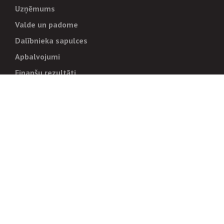
Uzņēmums
Valde un padome
Dalībnieka sapulces
Apbalvojumi
Finanšu rezultāti
Pārvaldība
Stratēģija un mērķi
Politikas un kārtības
Trauksmes cēlējiem
Korupcijas novēršana
Tiesiskais regulējums
Sadarbības partneriem