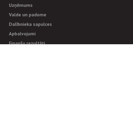
Uzņēmums
Valde un padome
Dalībnieka sapulces
Apbalvojumi
Finanšu rezultāti
Pārvaldība
Stratēģija un mērķi
Politikas un kārtības
Trauksmes cēlējiem
Korupcijas novēršana
Tiesiskais regulējums
Sadarbības partneriem