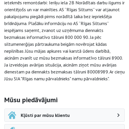
ietekmēs remontdarbi: Ieriķu iela 2B Norādītais darbu ilgums ir
orientējošs un var mainīties. AS “Rīgas Siltums” var atjaunot
pakalpojumu piegādi pirms norādītā laika bez iepriekšēja
brīdinājuma. Plašāku informāciju no AS “Rīgas Siltums”
iespējams saņemt, zvanot uz uzņēmuma diennakts
bezmaksas informatīvo tālruni 800 000 90. Ja pēc
siltumenerģijas pārtraukuma beigām novērojat kādas
nepilnības Jūsu mājas apkures vai karstā ūdens darbībā,
aicinām zvanīt uz mūsu bezmaksas informatīvo tālruni 8900.
Ja izveidojas avārijas situācija, aicinām ziņot mūsu avārijas
dienestam pa diennakts bezmaksas tālruni 80008989. Ar cieņu
Jūsu SIA "Rīgas namu pārvaldnieks" namu pārvaldnieks".
Sāna navigācija
Mūsu piedāvājumi
Kļūsti par mūsu klientu