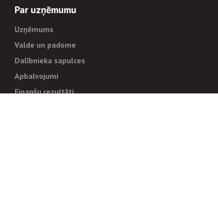
Par uzņēmumu
Uzņēmums
Valde un padome
Dalībnieka sapulces
Apbalvojumi
Finanšu rezultāti
Pārvaldība
Stratēģija un mērķi
Politikas un kārtības
Trauksmes cēlējiem
Korupcijas novēršana
Tiesiskais regulējums