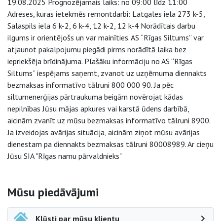
19.08.2025 Prognozējamais laiks: no 09:00 līdz 11:00
Adreses, kuras ietekmēs remontdarbi: Latgales iela 273 k-5,
Salaspils iela 6 k-2, 6 k-4, 12 k-2, 12 k-4 Norādītais darbu
ilgums ir orientējošs un var mainīties. AS “Rīgas Siltums” var
atjaunot pakalpojumu piegādi pirms norādītā laika bez
iepriekšēja brīdinājuma. Plašāku informāciju no AS “Rīgas
Siltums” iespējams saņemt, zvanot uz uzņēmuma diennakts
bezmaksas informatīvo tālruni 800 000 90. Ja pēc
siltumenerģijas pārtraukuma beigām novērojat kādas
nepilnības Jūsu mājas apkures vai karstā ūdens darbībā,
aicinām zvanīt uz mūsu bezmaksas informatīvo tālruni 8900.
Ja izveidojas avārijas situācija, aicinām ziņot mūsu avārijas
dienestam pa diennakts bezmaksas tālruni 80008989. Ar cieņu
Jūsu SIA "Rīgas namu pārvaldnieks"
Sāna navigācija
Mūsu piedāvājumi
Kļūsti par mūsu klientu