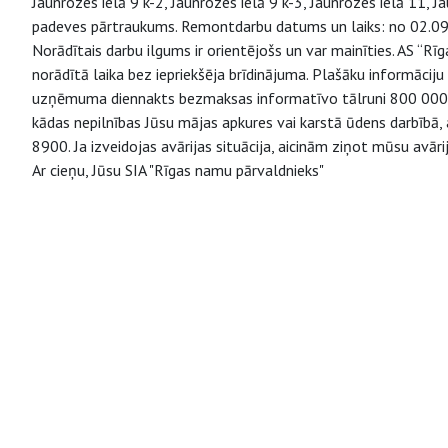
Jaunrozes ielā 9 k-2, Jaunrozes ielā 9 k-3, Jaunrozes ielā 11, 
padeves pārtraukums. Remontdarbu datums un laiks: no 02.09.2
Norādītais darbu ilgums ir orientējošs un var mainīties. AS “R
norādītā laika bez iepriekšēja brīdinājuma. Plašāku informāci
uzņēmuma diennakts bezmaksas informatīvo tālruni 800 000 9
kādas nepilnības Jūsu mājas apkures vai karstā ūdens darbībā
8900. Ja izveidojas avārijas situācija, aicinām ziņot mūsu av
Ar cieņu, Jūsu SIA "Rīgas namu pārvaldnieks"