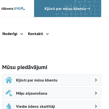
Kļūsti par mūsu klientu
 tālrunis:
8900
Noderīgi
Kontakti
rādīt apakšizvēlni
Parādīt apakšizvēlni
Parādīt apakšizvēlni
Sāna navigācija
Mūsu piedāvājumi
Kļūsti par mūsu klientu
Māju atjaunošana
Viedie ūdens skaitītāji