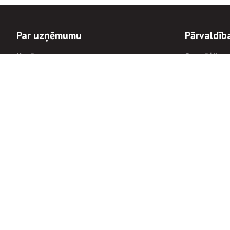
Par uzņēmumu
Pārvaldīb
Uzņēmums
Stratēģija u
Valde un padome
Politikas un
Dalībnieka sapulces
Trauksmes c
Apbalvojumi
Korupcijas 
Finanšu rezultāti
Tiesiskais 
8900
Informācijas
tālrunis:
Avārijas dienesta diennakts