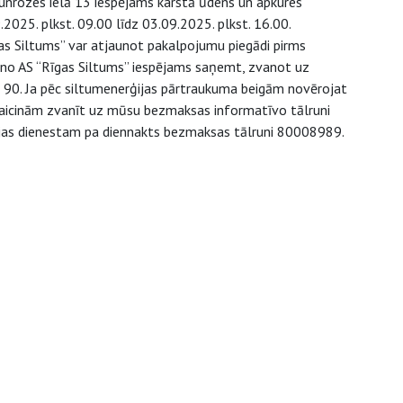
Jaunrozes ielā 13 iespējams karstā ūdens un apkures
025. plkst. 09.00 līdz 03.09.2025. plkst. 16.00.
īgas Siltums” var atjaunot pakalpojumu piegādi pirms
ju no AS “Rīgas Siltums” iespējams saņemt, zvanot uz
0. Ja pēc siltumenerģijas pārtraukuma beigām novērojat
, aicinām zvanīt uz mūsu bezmaksas informatīvo tālruni
ārijas dienestam pa diennakts bezmaksas tālruni 80008989.