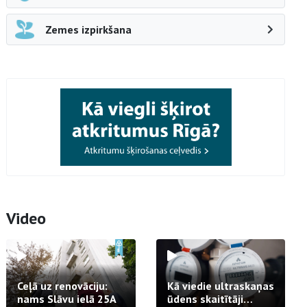
Zemes izpirkšana
Video
Ceļā uz renovāciju:
Kā viedie ultraskaņas
nams Slāvu ielā 25A
ūdens skaitītāji