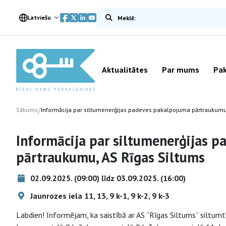
Meklēt vietnē
Latviešu
Aktualitātes
Par mums
Pak
/
Sākums
Informācija par siltumenerģijas padeves pakalpojuma pārtraukumu
Informācija par siltumenerģijas 
pārtraukumu, AS Rīgas Siltums
02.09.2025. (09:00) līdz 03.09.2025. (16:00)
Jaunrozes iela 11, 13, 9 k-1, 9 k-2, 9 k-3
Labdien! Informējam, ka saistībā ar AS “Rīgas Siltums” siltumt