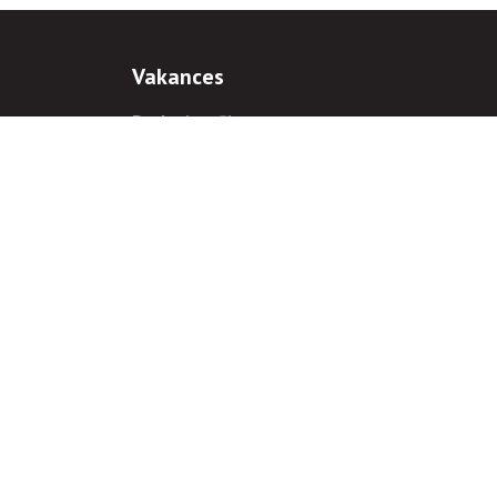
Vakances
Darba iespējas
Prakses iespējas
antiem
 gadījumā hipersaite uz
www.rnparvaldnieks.lv
ir obligāta.