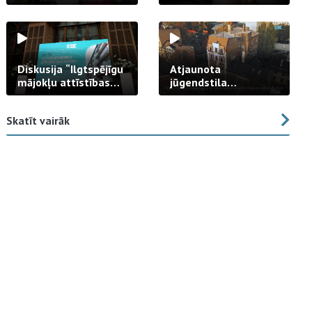
strādā praksē
Diskusija “Ilgtspējīgu
Atjaunota
mājokļu attīstības
jūgendstila
izaicinājums”
arhitektūras pērles
fasāde Tallinas ielā
Skatīt vairāk
23