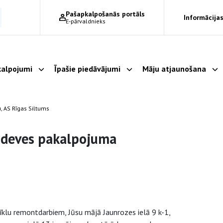
Pašapkalpošanās portāls
Informācijas
E-pārvaldnieks
alpojumi
Īpašie piedāvājumi
Māju atjaunošana
Parādīt apakšizvēlni
Parādīt apakšizvēlni
Pa
, AS Rīgas Siltums
padeves pakalpojuma
īklu remontdarbiem, Jūsu mājā Jaunrozes ielā 9 k-1,