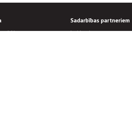
a
Sadarbības partneriem
n mērķi
Iepirkumi
 kārtības
Izsoles
ēlējiem
Zemes īpašniekiem
novēršana
Elektronisko sakaru komers
regulējums
Norēķinu informācija
Informācijas un/vai rakstu pārpublicēšanas
Piekļūstamība