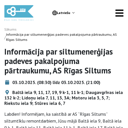
Latviešu
Sākums
Informācija par siltumenerģijas padeves pakalpojuma pārtraukumu, AS
/
Rīgas Siltums
Informācija par siltumenerģijas
padeves pakalpojuma
pārtraukumu, AS Rīgas Siltums
03.10.2025. (08:30) līdz 03.10.2025. (21:00)
Baltā iela 9, 11, 17, 19, 9 k-1, 11 k-1; Daugavgrīvas iela
132 k-2; Lidoņu iela 7, 11, 13, 3A; Motoru iela 3, 5, 7;
Riekstu iela 9; Stūres iela 6, 7
Labdien! Informējam, ka saistībā ar AS “Rīgas Siltums”
siltumtīklu remontdarbiem, Jūsu mājā Baltā iela 9, Baltā iela
9 k-1, Baltā iela 11, Baltā iela 11 k-1, Baltā iela 17, Baltā iela