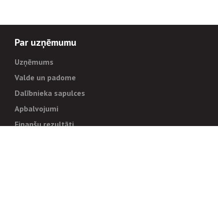
Par uzņēmumu
Uzņēmums
Valde un padome
Dalībnieka sapulces
Apbalvojumi
Finanšu rezultāti
Pārvaldība
Stratēģija un mērķi
Politikas un kārtības
Trauksmes cēlējiem
Korupcijas novēršana