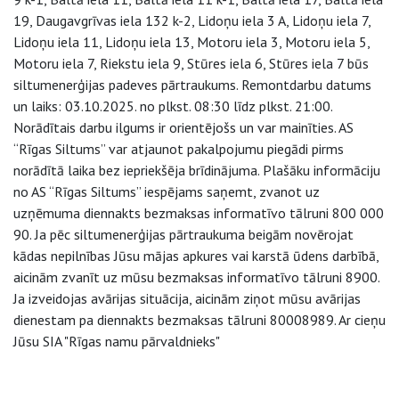
19, Daugavgrīvas iela 132 k-2, Lidoņu iela 3 A, Lidoņu iela 7,
Lidoņu iela 11, Lidoņu iela 13, Motoru iela 3, Motoru iela 5,
Motoru iela 7, Riekstu iela 9, Stūres iela 6, Stūres iela 7 būs
siltumenerģijas padeves pārtraukums. Remontdarbu datums
un laiks: 03.10.2025. no plkst. 08:30 līdz plkst. 21:00.
Norādītais darbu ilgums ir orientējošs un var mainīties. AS
“Rīgas Siltums” var atjaunot pakalpojumu piegādi pirms
norādītā laika bez iepriekšēja brīdinājuma. Plašāku informāciju
no AS “Rīgas Siltums” iespējams saņemt, zvanot uz
uzņēmuma diennakts bezmaksas informatīvo tālruni 800 000
90. Ja pēc siltumenerģijas pārtraukuma beigām novērojat
kādas nepilnības Jūsu mājas apkures vai karstā ūdens darbībā,
aicinām zvanīt uz mūsu bezmaksas informatīvo tālruni 8900.
Ja izveidojas avārijas situācija, aicinām ziņot mūsu avārijas
dienestam pa diennakts bezmaksas tālruni 80008989. Ar cieņu
Jūsu SIA "Rīgas namu pārvaldnieks"