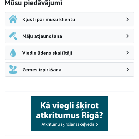
Sāna navigācija
Mūsu piedāvājumi
Kļūsti par mūsu klientu
Māju atjaunošana
Viedie ūdens skaitītāji
Zemes izpirkšana