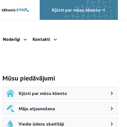
Kļūsti par mūsu klientu
 tālrunis:
8900
Noderīgi
Kontakti
rādīt apakšizvēlni
Parādīt apakšizvēlni
Parādīt apakšizvēlni
Sāna navigācija
Mūsu piedāvājumi
Kļūsti par mūsu klientu
Māju atjaunošana
Viedie ūdens skaitītāji