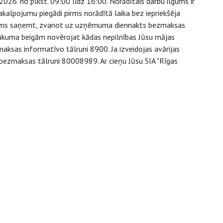
026. no plkst. 09:00 līdz 16:00. Norādītais darbu ilgums ir
akalpojumu piegādi pirms norādītā laika bez iepriekšēja
pējams saņemt, zvanot uz uzņēmuma diennakts bezmaksas
aukuma beigām novērojat kādas nepilnības Jūsu mājas
aksas informatīvo tālruni 8900. Ja izveidojas avārijas
 bezmaksas tālruni 80008989. Ar cieņu Jūsu SIA "Rīgas