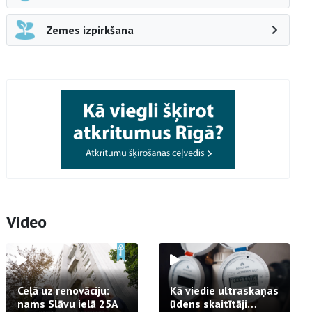
Zemes izpirkšana
Video
Ceļā uz renovāciju:
Kā viedie ultraskaņas
nams Slāvu ielā 25A
ūdens skaitītāji