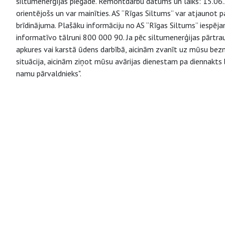
siltumenerģijas piegāde. Remontdarbu datums un laiks: 15.06.2
orientējošs un var mainīties. AS “Rīgas Siltums” var atjaunot p
brīdinājuma. Plašāku informāciju no AS “Rīgas Siltums” ies
informatīvo tālruni 800 000 90. Ja pēc siltumenerģijas pārtr
apkures vai karstā ūdens darbībā, aicinām zvanīt uz mūsu bezm
situācija, aicinām ziņot mūsu avārijas dienestam pa diennakts
namu pārvaldnieks".