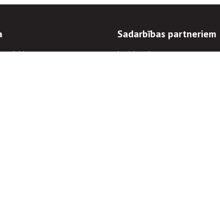
a
Sadarbības partneriem
n mērķi
Iepirkumi
 kārtības
Izsoles
ēlējiem
Zemes īpašniekiem
novēršana
Elektronisko sakaru komers
regulējums
Norēķinu informācija
Informācijas un/vai rakstu pārpublicēšanas
Piekļūstamība