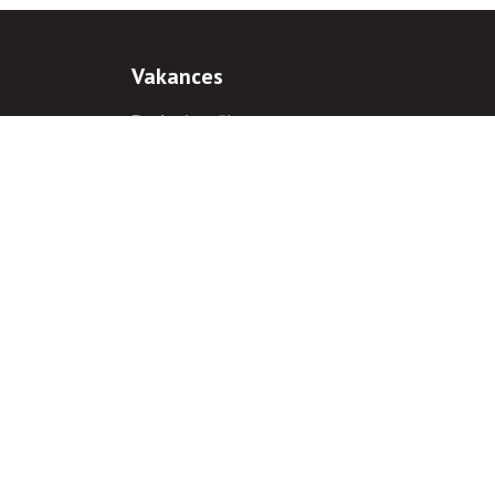
Vakances
Darba iespējas
Prakses iespējas
antiem
 gadījumā hipersaite uz
www.rnparvaldnieks.lv
ir obligāta.