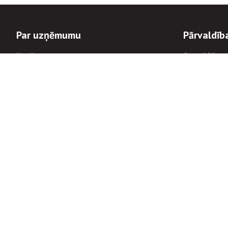
Par uzņēmumu
Pārvaldīb
Uzņēmums
Stratēģija u
Valde un padome
Politikas un
Dalībnieka sapulces
Trauksmes c
Apbalvojumi
Korupcijas 
Finanšu rezultāti
Tiesiskais 
8900
Informācijas
tālrunis:
Avārijas dienesta diennakts