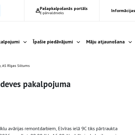
Pašapkalpošanās portāls
Informācijas
E-pārvaldnieks
alpojumi
Īpašie piedāvājumi
Māju atjaunošana
Parādīt apakšizvēlni
Parādīt apakšizvēlni
Pa
, AS Rīgas Siltums
padeves pakalpojuma
īklu avārijas remontdarbiem, Elvīras ielā 9C tiks pārtraukta