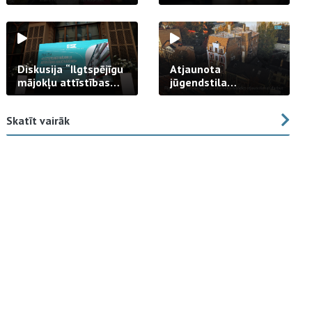
strādā praksē
Diskusija “Ilgtspējīgu
Atjaunota
mājokļu attīstības
jūgendstila
izaicinājums”
arhitektūras pērles
fasāde Tallinas ielā
Skatīt vairāk
23