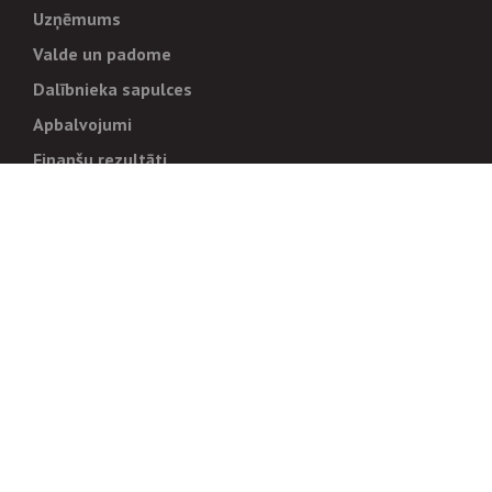
Uzņēmums
Valde un padome
Dalībnieka sapulces
Apbalvojumi
Finanšu rezultāti
Pārvaldība
Stratēģija un mērķi
Politikas un kārtības
Trauksmes cēlējiem
Korupcijas novēršana
Tiesiskais regulējums
Sadarbības partneriem