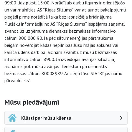
09:00 līdz plkst. 15:00. Norādītais darbu ilgums ir orientējošs
un var mainīties. AS “Rīgas Siltums” var atjaunot pakalpojumu
piegādi pirms norādītā laika bez iepriekšēja brīdinājuma.
Plašāku informāciju no AS “Rīgas Siltums” iespējams saņemt,
zvanot uz uzņēmuma diennakts bezmaksas informatīvo
tālruni 800 000 90. Ja pēc siltumenerģijas pārtraukuma
beigām novērojat kādas nepilnības Jūsu mājas apkures vai
karstā ūdens darbībā, aicinām zvanīt uz mūsu bezmaksas
informatīvo tālruni 8900. Ja izveidojas avārijas situācija,
aicinām ziņot mūsu avārijas dienestam pa diennakts
bezmaksas tālruni 80008989. Ar cieņu Jūsu SIA "Rīgas namu
pārvaldnieks".
Sāna navigācija
Mūsu piedāvājumi
Kļūsti par mūsu klientu