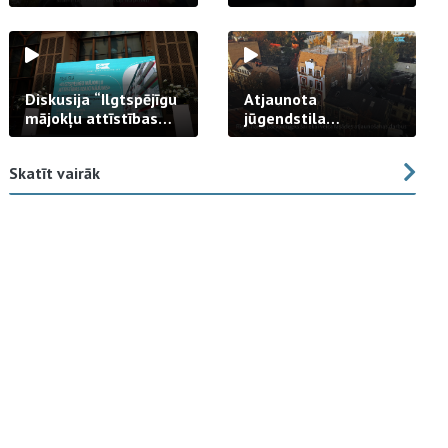
strādā praksē
Diskusija “Ilgtspējīgu
Atjaunota
mājokļu attīstības
jūgendstila
izaicinājums”
arhitektūras pērles
fasāde Tallinas ielā
Skatīt vairāk
23