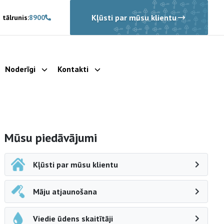
Kļūsti par mūsu klientu
 tālrunis:
8900
Noderīgi
Kontakti
rādīt apakšizvēlni
Parādīt apakšizvēlni
Parādīt apakšizvēlni
Sāna navigācija
Mūsu piedāvājumi
Kļūsti par mūsu klientu
Māju atjaunošana
Viedie ūdens skaitītāji