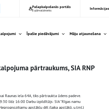
Pašapkalpošanās portāls
Informācijas
E-pārvaldnieks
alpojumi
Īpašie piedāvājumi
Māju atjaunošana
Parādīt apakšizvēlni
Parādīt apakšizvēlni
Pa
kalpojuma pārtraukums, SIA RNP
i Raunas iela 64A, tiks pārtraukta ūdens padeve.
30 līdz 16:00 Darbu izpildītājs: SIA "Rīgas namu
 Neprognozējamu apstākļu dēļ (laika apstākļi, u.tml.)