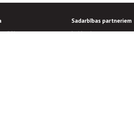
a
Sadarbības partneriem
n mērķi
Iepirkumi
 kārtības
Izsoles
ēlējiem
Zemes īpašniekiem
novēršana
Elektronisko sakaru komers
regulējums
Norēķinu informācija
Informācijas un/vai rakstu pārpublicēšanas
Piekļūstamība