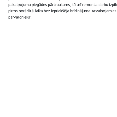
pakalpojuma piegādes pārtraukums, kā arī remonta darbu izpil
pirms norādītā laika bez iepriekšēja brīdinājuma. Atvainojamie
pārvaldnieks".