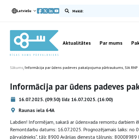
Meklēt vietnē
Latviešu
Aktualitātes
Par mums
Pak
/
Sākums
Informācija par ūdens padeves pakalpojuma pārtraukums, SIA RNP
Informācija par ūdens padeves pa
16.07.2025. (09:30) līdz 16.07.2025. (16:00)
Raunas iela 64A
Labdien! Informējam, sakarā ar ūdensvada remontu darbiem ēka
Remontdarbu datums: 16.07.2025. Prognozējamais laiks: no 09:
pārvaldnieks", tālr. 8900 Avārijas dienesta tālrunis: 80008989