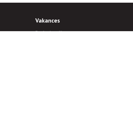
Vakances
Darba iespējas
Prakses iespējas
antiem
 gadījumā hipersaite uz
www.rnparvaldnieks.lv
ir obligāta.