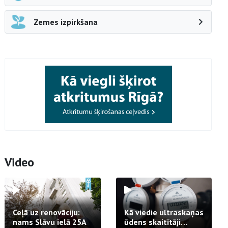
Zemes izpirkšana
Video
Ceļā uz renovāciju:
Kā viedie ultraskaņas
nams Slāvu ielā 25A
ūdens skaitītāji