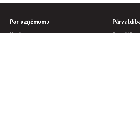
Par uzņēmumu
Pārvaldīb
Uzņēmums
Stratēģija u
Valde un padome
Politikas un
Dalībnieka sapulces
Trauksmes c
Apbalvojumi
Korupcijas 
Finanšu rezultāti
Tiesiskais 
8900
Informācijas
tālrunis:
Avārijas dienesta diennakts