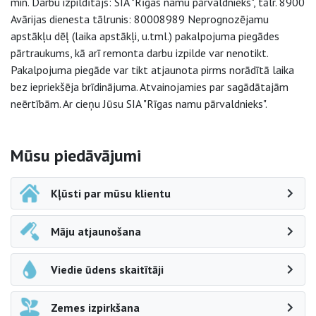
min. Darbu izpildītājs: SIA "Rīgas namu pārvaldnieks", tālr. 8900
Avārijas dienesta tālrunis: 80008989 Neprognozējamu
apstākļu dēļ (laika apstākļi, u.tml.) pakalpojuma piegādes
pārtraukums, kā arī remonta darbu izpilde var nenotikt.
Pakalpojuma piegāde var tikt atjaunota pirms norādītā laika
bez iepriekšēja brīdinājuma. Atvainojamies par sagādātajām
neērtībām. Ar cieņu Jūsu SIA "Rīgas namu pārvaldnieks".
Sāna navigācija
Mūsu piedāvājumi
Kļūsti par mūsu klientu
Māju atjaunošana
Viedie ūdens skaitītāji
Zemes izpirkšana