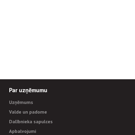
Par uzņēmumu
Uzņēmums
Valde un padome
Dalībnieka sapulces
Apbalvojumi