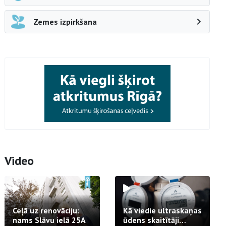
Zemes izpirkšana
Video
Ceļā uz renovāciju:
Kā viedie ultraskaņas
nams Slāvu ielā 25A
ūdens skaitītāji