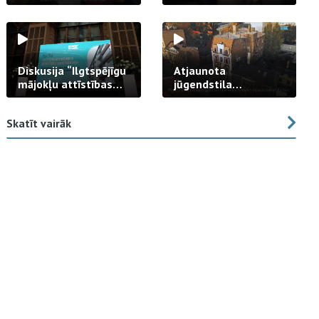
strādā praksē
Diskusija “Ilgtspējīgu
Atjaunota
mājokļu attīstības
jūgendstila
izaicinājums”
arhitektūras pērles
fasāde Tallinas ielā
Skatīt vairāk
23