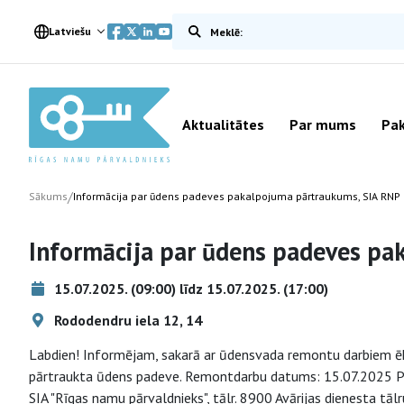
Meklēt vietnē
Latviešu
Aktualitātes
Par mums
Pak
/
Sākums
Informācija par ūdens padeves pakalpojuma pārtraukums, SIA RNP
Informācija par ūdens padeves pa
15.07.2025. (09:00) līdz 15.07.2025. (17:00)
Rododendru iela 12, 14
Labdien! Informējam, sakarā ar ūdensvada remontu darbiem ēk
pārtraukta ūdens padeve. Remontdarbu datums: 15.07.2025 Pro
SIA "Rīgas namu pārvaldnieks", tālr. 8900 Avārijas dienesta t