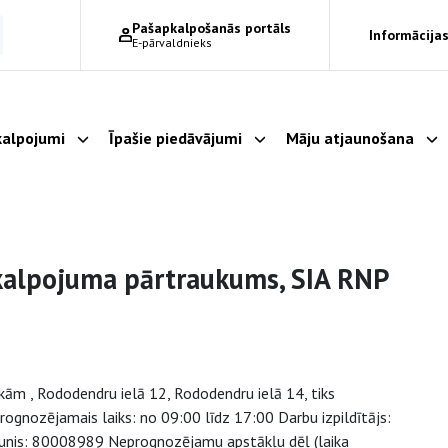
Pašapkalpošanās portāls
Informācijas
E-pārvaldnieks
alpojumi
Īpašie piedāvājumi
Māju atjaunošana
Parādīt apakšizvēlni
Parādīt apakšizvēlni
Pa
kalpojuma pārtraukums, SIA RNP
ām , Rododendru ielā 12, Rododendru ielā 14, tiks
gnozējamais laiks: no 09:00 līdz 17:00 Darbu izpildītājs:
ālrunis: 80008989 Neprognozējamu apstākļu dēļ (laika