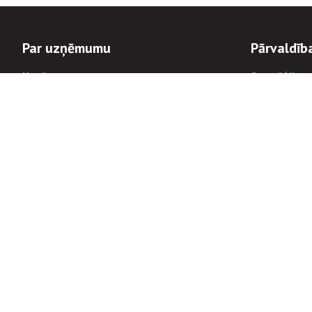
Par uzņēmumu
Pārvaldīb
Uzņēmums
Stratēģija u
Valde un padome
Politikas un
Dalībnieka sapulces
Trauksmes c
Apbalvojumi
Korupcijas 
Finanšu rezultāti
Tiesiskais 
8900
Informācijas
tālrunis:
Avārijas dienesta diennakts