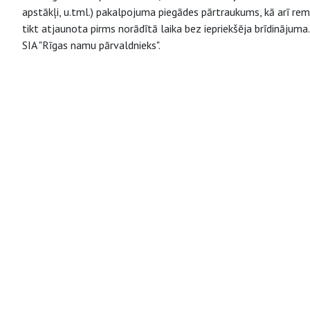
apstākļi, u.tml.) pakalpojuma piegādes pārtraukums, kā arī re
tikt atjaunota pirms norādītā laika bez iepriekšēja brīdinājum
SIA "Rīgas namu pārvaldnieks".