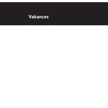
Vakances
Darba iespējas
Prakses iespējas
antiem
 gadījumā hipersaite uz
www.rnparvaldnieks.lv
ir obligāta.