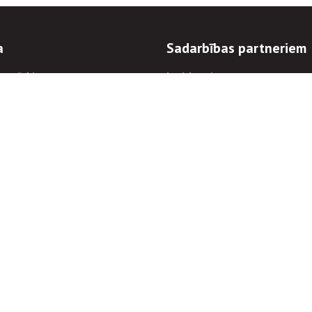
a
Sadarbības partneriem
n mērķi
Iepirkumi
 kārtības
Izsoles
ēlējiem
Zemes īpašniekiem
novēršana
Elektronisko sakaru komers
regulējums
Norēķinu informācija
Informācijas un/vai rakstu pārpublicēšanas
Piekļūstamība