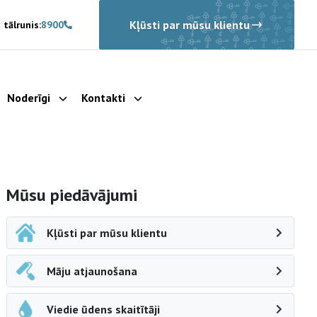
Kļūsti par mūsu klientu
 tālrunis:
8900
Noderīgi
Kontakti
rādīt apakšizvēlni
Parādīt apakšizvēlni
Parādīt apakšizvēlni
Sāna navigācija
Mūsu piedāvājumi
Kļūsti par mūsu klientu
Māju atjaunošana
Viedie ūdens skaitītāji