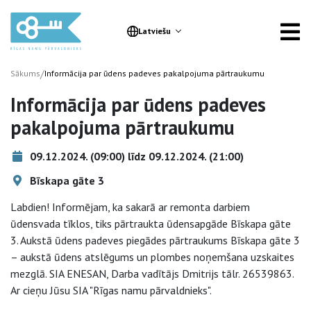
Latviešu
/
Sākums
Informācija par ūdens padeves pakalpojuma pārtraukumu
Informācija par ūdens padeves
pakalpojuma pārtraukumu
09.12.2024. (09:00) līdz 09.12.2024. (21:00)
Bīskapa gāte 3
Labdien! Informējam, ka sakarā ar remonta darbiem
ūdensvada tīklos, tiks pārtraukta ūdensapgāde Bīskapa gāte
3. Aukstā ūdens padeves piegādes pārtraukums Bīskapa gāte 3
– aukstā ūdens atslēgums un plombes noņemšana uzskaites
mezglā. SIA ENESAN, Darba vadītājs Dmitrijs tālr. 26539863.
Ar cieņu Jūsu SIA "Rīgas namu pārvaldnieks".