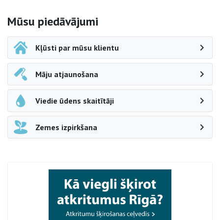
Sāna navigācija
Mūsu piedāvājumi
Kļūsti par mūsu klientu
Māju atjaunošana
Viedie ūdens skaitītāji
Zemes izpirkšana