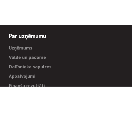
Par uzņēmumu
Uzņēmums
Valde un padome
Dalībnieka sapulces
Apbalvojumi
Finanšu rezultāti
Pārvaldība
Stratēģija un mērķi
Politikas un kārtības
Trauksmes cēlējiem